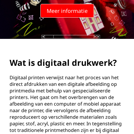
a
Meer informatie
a
l
p
r
Wat is digitaal drukwerk?
i
n
Digitaal printen verwijst naar het proces van het
direct afdrukken van een digitale afbeelding op
t
printmedia met behulp van gespecialiseerde
printers. Het gaat om het overbrengen van de
e
afbeelding van een computer of mobiel apparaat
naar de printer, die vervolgens de afbeelding
n
reproduceert op verschillende materialen zoals
papier, stof, acryl, plastic en meer. In tegenstelling
?
tot traditionele printmethoden zijn er bij digitaal