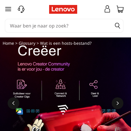
W
Ga naar de hoofdinhoud
a
t
i
Home
>
Glossary
> Wat is een hosts-bestand?
s
e
e
n
h
o