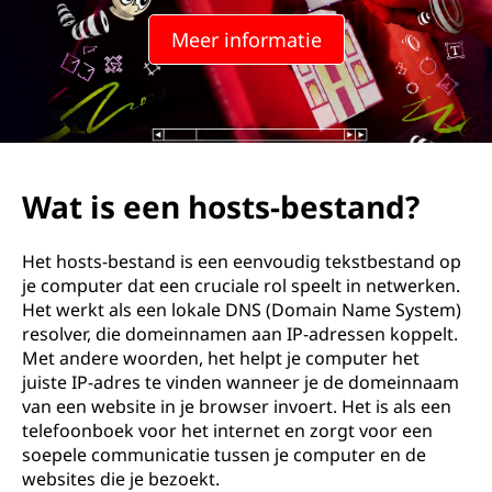
s
Meer informatie
t
s
-
b
Wat is een hosts-bestand?
e
Het hosts-bestand is een eenvoudig tekstbestand op
s
je computer dat een cruciale rol speelt in netwerken.
Het werkt als een lokale DNS (Domain Name System)
t
resolver, die domeinnamen aan IP-adressen koppelt.
Met andere woorden, het helpt je computer het
a
juiste IP-adres te vinden wanneer je de domeinnaam
van een website in je browser invoert. Het is als een
n
telefoonboek voor het internet en zorgt voor een
soepele communicatie tussen je computer en de
d
websites die je bezoekt.