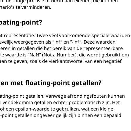
en met hoge precisie of decimaal rekenen, die kunnen
nario's te verminderen.
loating-point?
point representatie. Twee veel voorkomende speciale waarden
ievelijk weergegeven als “inf” en “-inf”. Deze waarden
en in getallen die het bereik van de representeerbare
le waarde is “NaN” (Not a Number), die wordt gebruikt om
aan te geven, zoals de vierkantswortel van een negatief
ren met floating-point getallen?
floating-point getallen. Vanwege afrondingsfouten kunnen
drijvendekomma getallen echter problematisch zijn. Het
of een epsilon-waarde te gebruiken, wat een kleine
-point getallen ongeveer gelijk zijn binnen een bepaald