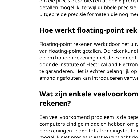
enkele precisie (32 bits) en dubbele precis
getallen mogelijk, terwijl dubbele precisie
uitgebreide precisie formaten die nog mee
Hoe werkt floating-point re
Floating-point rekenen werkt door het u
van floating-point getallen. De rekenkund
delen) houden rekening met de exponent en
door de Institute of Electrical and Elect
te garanderen. Het is echter belangrijk op
afrondingsfouten kan introduceren vanwe
Wat zijn enkele veelvoorko
rekenen?
Een veel voorkomend probleem is de beperk
computers eindige middelen hebben om ge
berekeningen leiden tot afrondingsfouten.
mogelijk niet precies is wat je verwacht do