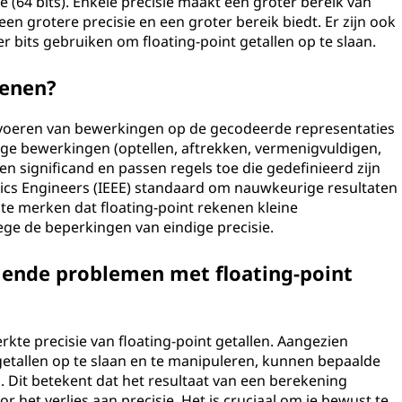
ie (64 bits). Enkele precisie maakt een groter bereik van
 een grotere precisie en een groter bereik biedt. Er zijn ook
r bits gebruiken om floating-point getallen op te slaan.
kenen?
itvoeren van bewerkingen op de gecodeerde representaties
ige bewerkingen (optellen, aftrekken, vermenigvuldigen,
 significand en passen regels toe die gedefinieerd zijn
ronics Engineers (IEEE) standaard om nauwkeurige resultaten
 te merken dat floating-point rekenen kleine
ge de beperkingen van eindige precisie.
mende problemen met floating-point
te precisie van floating-point getallen. Aangezien
tallen op te slaan en te manipuleren, kunnen bepaalde
 Dit betekent dat het resultaat van een berekening
or het verlies aan precisie. Het is cruciaal om je bewust te