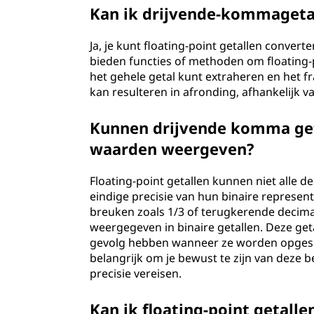
Kan ik drijvende-kommagetal
Ja, je kunt floating-point getallen conve
bieden functies of methoden om floating-p
het gehele getal kunt extraheren en het f
kan resulteren in afronding, afhankelijk 
Kunnen drijvende komma get
waarden weergeven?
Floating-point getallen kunnen niet all
eindige precisie van hun binaire represen
breuken zoals 1/3 of terugkerende decim
weergegeven in binaire getallen. Deze ge
gevolg hebben wanneer ze worden opgesla
belangrijk om je bewust te zijn van deze 
precisie vereisen.
Kan ik floating-point getall