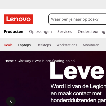
G
a
Producten
Oplossingen
Services
Ondersteuning
n
a
Deals
Laptops
Desktops
Workstations
Monitoren
a
r
d
Home
>
Glossary
> Wat is een floating-point?
e
h
o
o
f
d
i
n
h