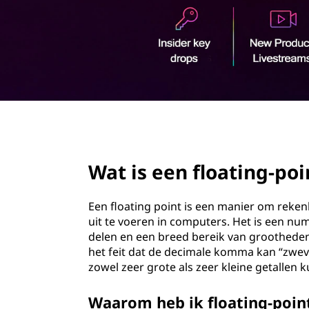
o
u
d
page hero 2/3
Wat is een floating-poi
Een floating point is een manier om reken
uit te voeren in computers. Het is een n
delen en een breed bereik van grootheden 
het feit dat de decimale komma kan “zwev
zowel zeer grote als zeer kleine getalle
Waarom heb ik floating-point