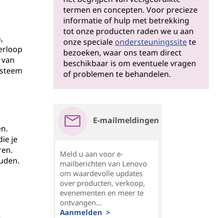
termen en concepten. Voor precieze
informatie of hulp met betrekking
tot onze producten raden we u aan
,
onze speciale
ondersteuningssite
te
erloop
bezoeken, waar ons team direct
 van
beschikbaar is om eventuele vragen
ysteem
of problemen te behandelen.
E-mailmeldingen
n.
ie je
ren.
Meld u aan voor e-
ouden.
mailberichten van Lenovo
om waardevolle updates
over producten, verkoop,
evenementen en meer te
ontvangen...
Aanmelden >