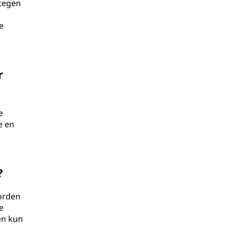
 tegen
e
r
e
e en
e
?
worden
e
en kun