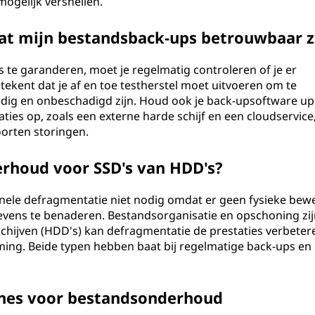
mogelijk versnellen.
at mijn bestandsback-ups betrouwbaar z
te garanderen, moet je regelmatig controleren of je er
ekent dat je af en toe testherstel moet uitvoeren om te
edig en onbeschadigd zijn. Houd ook je back-upsoftware up
aties op, zoals een externe harde schijf en een cloudservic
oorten storingen.
erhoud voor SSD's van HDD's?
itionele defragmentatie niet nodig omdat er geen fysieke bew
evens te benaderen. Bestandsorganisatie en opschoning zij
 schijven (HDD's) kan defragmentatie de prestaties verbeter
ng. Beide typen hebben baat bij regelmatige back-ups en
ines voor bestandsonderhoud