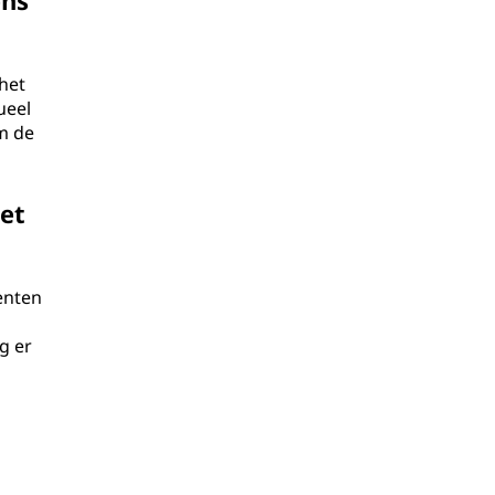
ens
het
ueel
om de
et
enten
g er