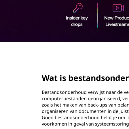
n
o
d
u
d
s
o
n
page hero 2/3
d
e
Wat is bestandsonde
r
Bestandsonderhoud verwijst naar de vers
h
computerbestanden georganiseerd, veili
zoals het maken van back-ups van belan
o
organiseren van documenten in de juist
Goed bestandsonderhoud helpt je om je
u
voorkomen in geval van systeemstoring