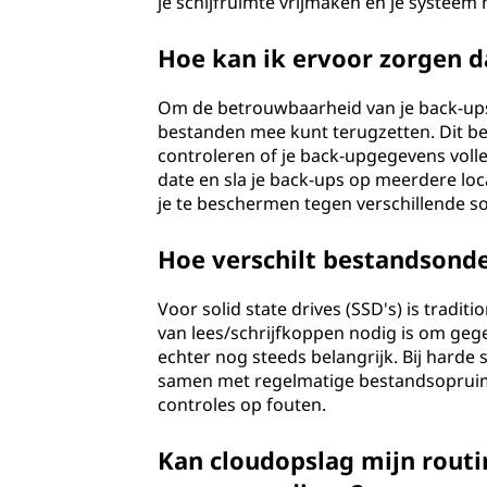
je schijfruimte vrijmaken en je systeem 
Hoe kan ik ervoor zorgen d
Om de betrouwbaarheid van je back-ups 
bestanden mee kunt terugzetten. Dit bet
controleren of je back-upgegevens voll
date en sla je back-ups op meerdere loc
je te beschermen tegen verschillende s
Hoe verschilt bestandsond
Voor solid state drives (SSD's) is trad
van lees/schrijfkoppen nodig is om geg
echter nog steeds belangrijk. Bij harde
samen met regelmatige bestandsopruimi
controles op fouten.
Kan cloudopslag mijn rout