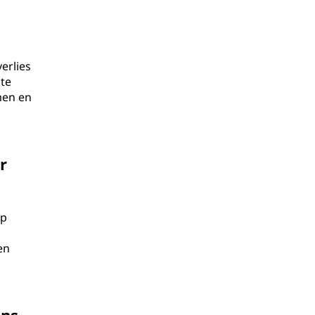
erlies
 te
men en
r
op
en