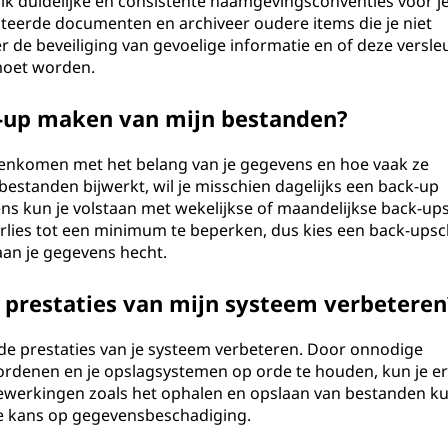
k duidelijke en consistente naamgevingsconventies voor j
eerde documenten en archiveer oudere items die je niet
 de beveiliging van gevoelige informatie en of deze versle
 moet worden.
-up maken van mijn bestanden?
enkomen met het belang van je gegevens en hoe vaak ze
bestanden bijwerkt, wil je misschien dagelijks een back-up
s kun je volstaan met wekelijkse of maandelijkse back-ups
rlies tot een minimum te beperken, dus kies een back-up
an je gegevens hecht.
prestaties van mijn systeem verbeteren
e prestaties van je systeem verbeteren. Door onnodige
ordenen en je opslagsystemen op orde te houden, kun je e
 Bewerkingen zoals het ophalen en opslaan van bestanden k
de kans op gegevensbeschadiging.