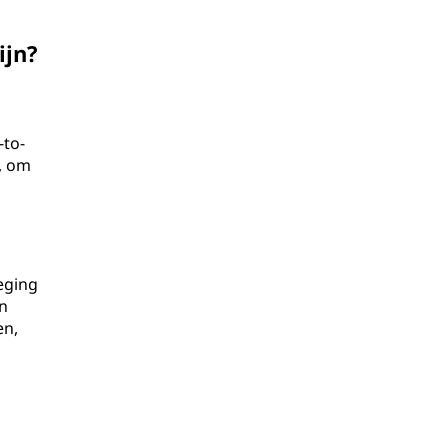
ijn?
-to-
e, om
eging
n
en,