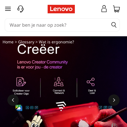
W
Ga naar de hoofdinhoud
a
t
i
Home
>
Glossary
> Wat is ergonomie?
s
e
r
g
o
n