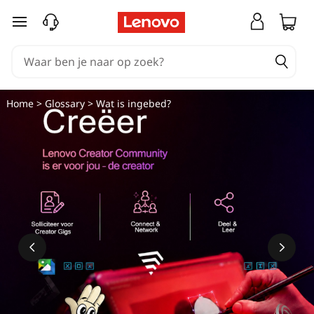
W
Ga naar de hoofdinhoud
a
t
i
Home
>
Glossary
> Wat is ingebed?
s
i
n
g
e
b