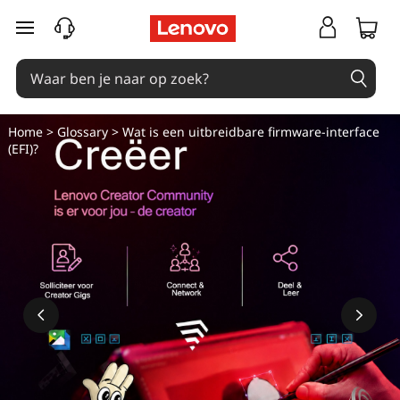
W
Ga naar de hoofdinhoud
h
a
t
Home
>
Glossary
> Wat is een uitbreidbare firmware-interface
(EFI)?
i
s
a
n
e
x