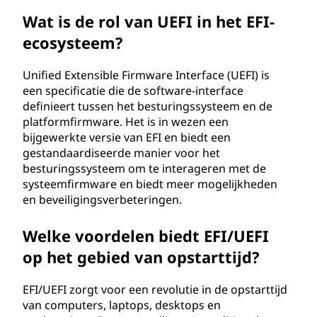
f
Wat is de rol van UEFI in het EFI-
a
ecosysteem?
c
Unified Extensible Firmware Interface (UEFI) is
een specificatie die de software-interface
e
definieert tussen het besturingssysteem en de
(
platformfirmware. Het is in wezen een
bijgewerkte versie van EFI en biedt een
E
gestandaardiseerde manier voor het
besturingssysteem om te interageren met de
F
systeemfirmware en biedt meer mogelijkheden
en beveiligingsverbeteringen.
I
Welke voordelen biedt EFI/UEFI
)
op het gebied van opstarttijd?
?
EFI/UEFI zorgt voor een revolutie in de opstarttijd
van computers, laptops, desktops en