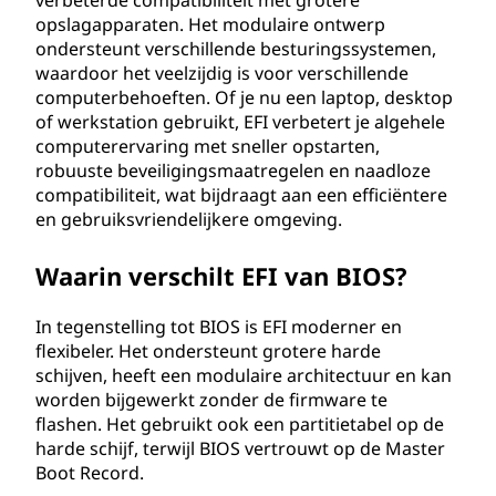
verbeterde compatibiliteit met grotere
m
opslagapparaten. Het modulaire ontwerp
ondersteunt verschillende besturingssystemen,
w
waardoor het veelzijdig is voor verschillende
computerbehoeften. Of je nu een laptop, desktop
a
of werkstation gebruikt, EFI verbetert je algehele
computerervaring met sneller opstarten,
r
robuuste beveiligingsmaatregelen en naadloze
compatibiliteit, wat bijdraagt aan een efficiëntere
e
en gebruiksvriendelijkere omgeving.
i
Waarin verschilt EFI van BIOS?
n
In tegenstelling tot BIOS is EFI moderner en
flexibeler. Het ondersteunt grotere harde
t
schijven, heeft een modulaire architectuur en kan
worden bijgewerkt zonder de firmware te
e
flashen. Het gebruikt ook een partitietabel op de
r
harde schijf, terwijl BIOS vertrouwt op de Master
Boot Record.