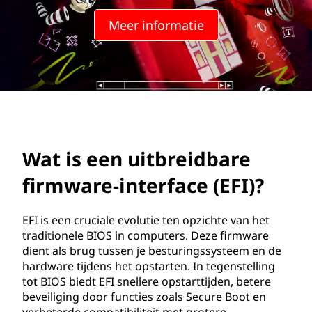
t
Meer informatie
e
n
s
i
b
Wat is een uitbreidbare
l
firmware-interface (EFI)?
e
EFI is een cruciale evolutie ten opzichte van het
f
traditionele BIOS in computers. Deze firmware
dient als brug tussen je besturingssysteem en de
i
hardware tijdens het opstarten. In tegenstelling
tot BIOS biedt EFI snellere opstarttijden, betere
r
beveiliging door functies zoals Secure Boot en