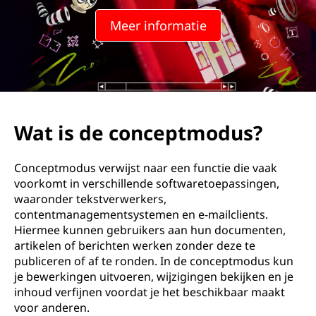
p
Meer informatie
t
m
o
d
Wat is de conceptmodus?
u
Conceptmodus verwijst naar een functie die vaak
s
voorkomt in verschillende softwaretoepassingen,
waaronder tekstverwerkers,
?
contentmanagementsystemen en e-mailclients.
Hiermee kunnen gebruikers aan hun documenten,
artikelen of berichten werken zonder deze te
publiceren of af te ronden. In de conceptmodus kun
je bewerkingen uitvoeren, wijzigingen bekijken en je
inhoud verfijnen voordat je het beschikbaar maakt
voor anderen.