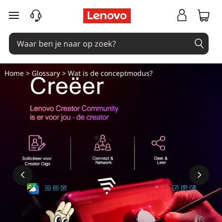
W
Ga naar de hoofdinhoud
a
t
i
Home
>
Glossary
> Wat is de conceptmodus?
s
c
o
n
c
e