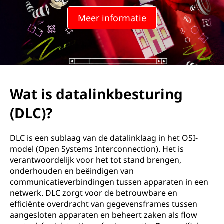
i
Meer informatie
n
k
b
e
Wat is datalinkbesturing
s
(DLC)?
t
DLC is een sublaag van de datalinklaag in het OSI-
u
model (Open Systems Interconnection). Het is
verantwoordelijk voor het tot stand brengen,
r
onderhouden en beëindigen van
communicatieverbindingen tussen apparaten in een
i
netwerk. DLC zorgt voor de betrouwbare en
efficiënte overdracht van gegevensframes tussen
n
aangesloten apparaten en beheert zaken als flow