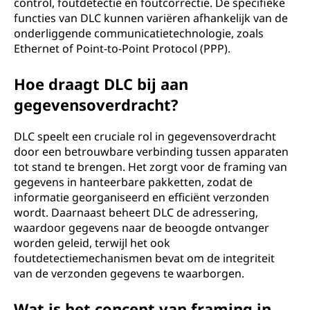
control, foutdetectie en foutcorrectie. De specifieke
g
functies van DLC kunnen variëren afhankelijk van de
onderliggende communicatietechnologie, zoals
(
Ethernet of Point-to-Point Protocol (PPP).
D
Hoe draagt DLC bij aan
L
gegevensoverdracht?
C
DLC speelt een cruciale rol in gegevensoverdracht
door een betrouwbare verbinding tussen apparaten
)
tot stand te brengen. Het zorgt voor de framing van
gegevens in hanteerbare pakketten, zodat de
?
informatie georganiseerd en efficiënt verzonden
wordt. Daarnaast beheert DLC de adressering,
waardoor gegevens naar de beoogde ontvanger
worden geleid, terwijl het ook
foutdetectiemechanismen bevat om de integriteit
van de verzonden gegevens te waarborgen.
Wat is het concept van framing in