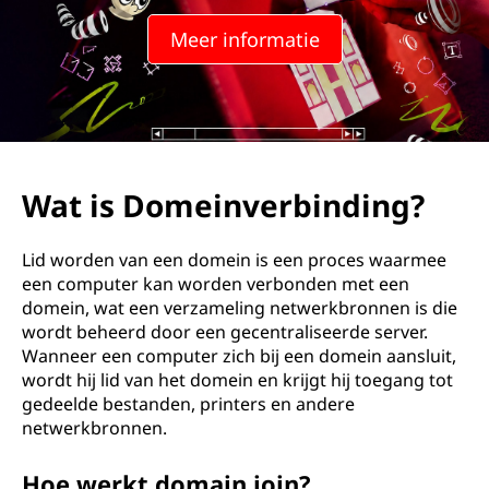
n
Meer informatie
v
e
r
b
Wat is Domeinverbinding?
i
Lid worden van een domein is een proces waarmee
n
een computer kan worden verbonden met een
domein, wat een verzameling netwerkbronnen is die
d
wordt beheerd door een gecentraliseerde server.
Wanneer een computer zich bij een domein aansluit,
i
wordt hij lid van het domein en krijgt hij toegang tot
gedeelde bestanden, printers en andere
n
netwerkbronnen.
g
Hoe werkt domain join?