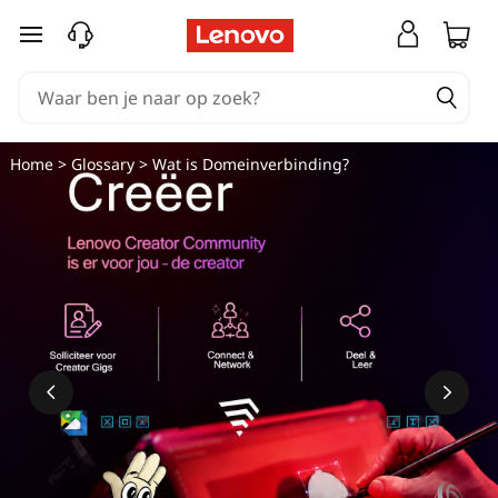
W
Ga naar de hoofdinhoud
a
t
i
Home
>
Glossary
> Wat is Domeinverbinding?
s
D
o
m
e
i