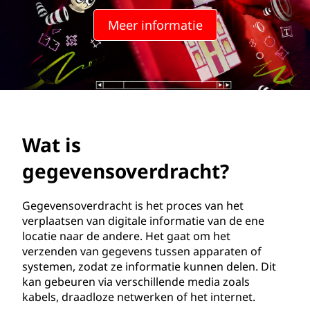
e
Meer informatie
n
s
o
v
Wat is
e
gegevensoverdracht?
r
d
Gegevensoverdracht is het proces van het
verplaatsen van digitale informatie van de ene
r
locatie naar de andere. Het gaat om het
verzenden van gegevens tussen apparaten of
a
systemen, zodat ze informatie kunnen delen. Dit
kan gebeuren via verschillende media zoals
c
kabels, draadloze netwerken of het internet.