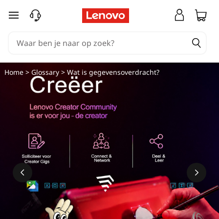
W
Ga naar de hoofdinhoud
a
t
i
Home
>
Glossary
> Wat is gegevensoverdracht?
s
g
e
g
e
v