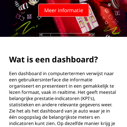
s
Meer informatie
h
b
o
a
Wat is een dashboard?
r
d
Een dashboard in computertermen verwijst naar
een gebruikersinterface die informatie
?
organiseert en presenteert in een gemakkelijk te
lezen formaat, vaak in realtime. Het geeft meestal
belangrijke prestatie-indicatoren (KPI's),
statistieken en andere relevante gegevens weer.
Zie het als het dashboard van je auto waar je in
één oogopslag de belangrijkste meters en
indicatoren kunt zien. Op dezelfde manier krijg je