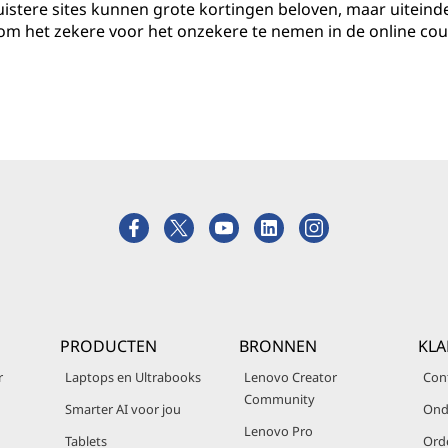
uistere sites kunnen grote kortingen beloven, maar uiteinde
r om het zekere voor het onzekere te nemen in de online co
PRODUCTEN
BRONNEN
KLA
r
Laptops en Ultrabooks
Lenovo Creator
Con
Community
Smarter AI voor jou
Ond
Lenovo Pro
Tablets
Ord