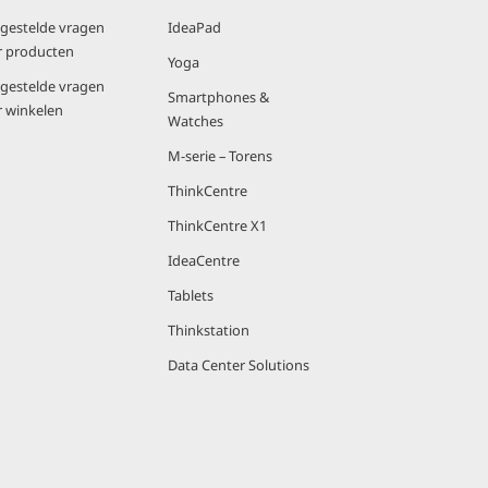
lgestelde vragen
IdeaPad
r producten
Yoga
lgestelde vragen
Smartphones &
r winkelen
Watches
M-serie – Torens
ThinkCentre
ThinkCentre X1
IdeaCentre
Tablets
Thinkstation
Data Center Solutions