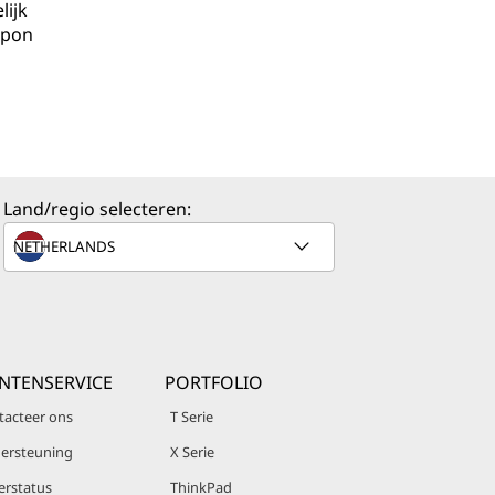
lijk
upon
Land/regio selecteren:
NTENSERVICE
PORTFOLIO
tacteer ons
T Serie
ersteuning
X Serie
erstatus
ThinkPad