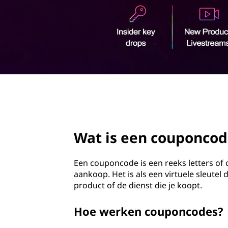
u
o
p
u
d
o
n
c
page hero 2/3
o
d
Wat is een couponcod
e
Een couponcode is een reeks letters of ci
?
aankoop. Het is als een virtuele sleutel
product of de dienst die je koopt.
Hoe werken couponcodes?