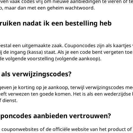
en vaak codes vrij om nieuwe aanbiedingen te vieren of t
oop, maar dan met een geheim wachtwoord.
uiken nadat ik een bestelling heb
meestal een uitgemaakte zaak. Couponcodes zijn als kaartjes
j de ingang (kassa) staat. Als je een code bent vergeten toe
de volgende voorstelling (volgende aankoop).
 als verwijzingscodes?
geven je korting op je aankoop, terwijl verwijzingscodes me
heeft verwezen ten goede komen. Het is als een wederzijdse
 dienst.
couponcodes aanbieden vertrouwen?
de couponwebsites of de officiële website van het product of