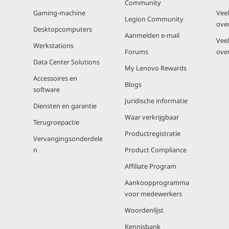
Community
Gaming-machine
Vee
Legion Community
ove
Desktopcomputers
Aanmelden e-mail
Vee
Werkstations
Forums
ove
Data Center Solutions
My Lenovo Rewards
Accessoires en
Blogs
software
Juridische informatie
Diensten en garantie
Waar verkrijgbaar
Terugroepactie
Productregistratie
Vervangingsonderdele
n
Product Compliance
Affiliate Program
Aankoopprogramma
voor medewerkers
Woordenlijst
Kennisbank