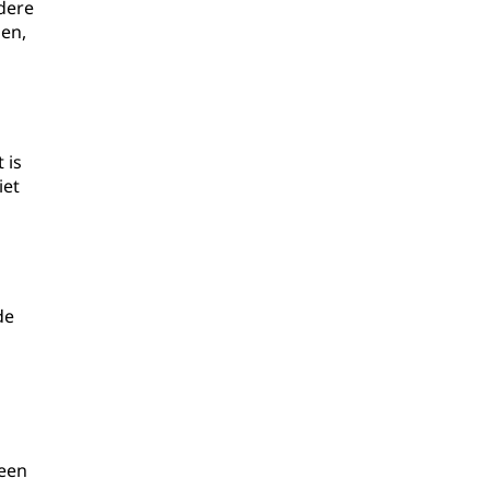
dere
den,
 is
iet
de
 een