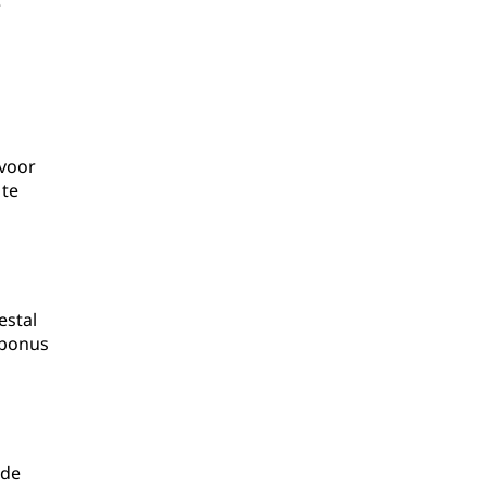
e
 voor
 te
estal
 bonus
 de