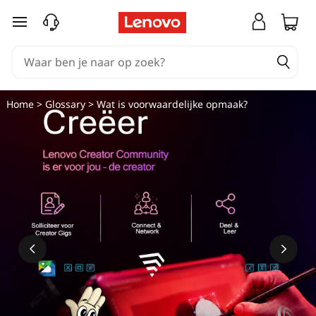
W
Ga naar de hoofdinhoud
a
t
i
Home
>
Glossary
> Wat is voorwaardelijke opmaak?
s
e
e
n
c
o