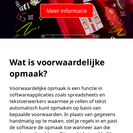
n
Meer informatie
t
a
i
n
Wat is voorwaardelijke
e
opmaak?
r
t
Voorwaardelijke opmaak is een functie in
softwareapplicaties zoals spreadsheets en
a
tekstverwerkers waarmee je cellen of tekst
automatisch kunt opmaken op basis van
g
bepaalde voorwaarden. In plaats van gegevens
handmatig op te maken, stel je regels in en past
?
de software de opmaak toe wanneer aan die