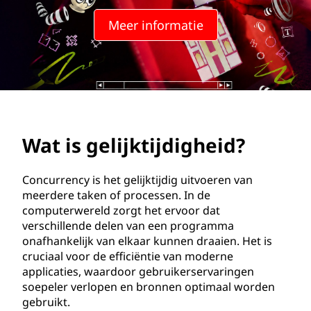
k
Meer informatie
t
i
j
d
Wat is gelijktijdigheid?
i
g
Concurrency is het gelijktijdig uitvoeren van
meerdere taken of processen. In de
h
computerwereld zorgt het ervoor dat
verschillende delen van een programma
e
onafhankelijk van elkaar kunnen draaien. Het is
cruciaal voor de efficiëntie van moderne
i
applicaties, waardoor gebruikerservaringen
soepeler verlopen en bronnen optimaal worden
d
gebruikt.