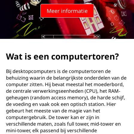
m
Meer informatie
p
u
t
e
Wat is een computertoren?
r
Bij desktopcomputers is de computertoren de
t
behuizing waarin de belangrijkste onderdelen van de
computer zitten. Hij bevat meestal het moederbord,
o
de centrale verwerkingseenheden (CPU), het RAM-
geheugen (random access memory), de harde schijf,
r
de voeding en vaak ook een optisch station. Hier
gebeurt het meeste van de magie van het
e
computergebruik. De tower kan er zijn in
verschillende maten, zoals full tower, mid-tower en
n
mini-tower, elk passend bij verschillende