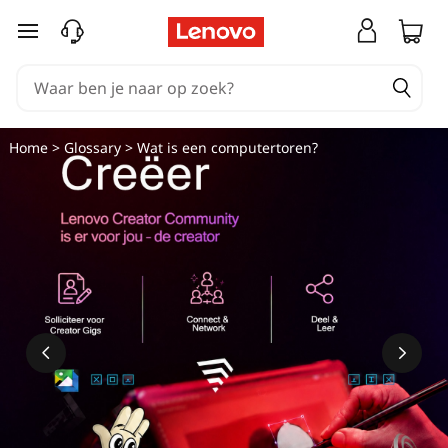
W
Ga naar de hoofdinhoud
a
t
i
Home
>
Glossary
> Wat is een computertoren?
s
e
e
n
c
o