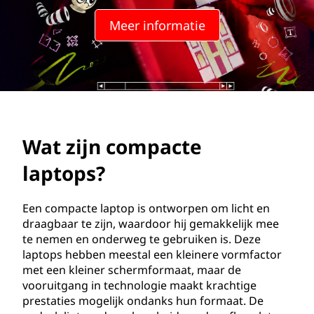
p
Meer informatie
a
c
t
e
Wat zijn compacte
l
laptops?
a
p
Een compacte laptop is ontworpen om licht en
draagbaar te zijn, waardoor hij gemakkelijk mee
t
te nemen en onderweg te gebruiken is. Deze
laptops hebben meestal een kleinere vormfactor
o
met een kleiner schermformaat, maar de
vooruitgang in technologie maakt krachtige
p
prestaties mogelijk ondanks hun formaat. De