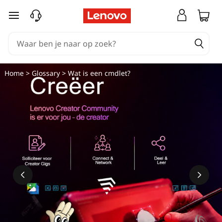
W
Ga naar de hoofdinhoud
a
t
i
Home
>
Glossary
> Wat is een cmdlet?
s
c
m
d
l
e