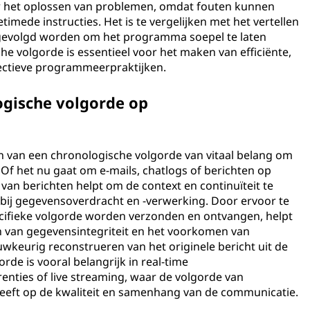
r het oplossen van problemen, omdat fouten kunnen
imede instructies. Het is te vergelijken met het vertellen
h gevolgd worden om het programma soepel te laten
e volgorde is essentieel voor het maken van efficiënte,
fectieve programmeerpraktijken.
ogische volgorde op
 van een chronologische volgorde van vitaal belang om
 Of het nu gaat om e-mails, chatlogs of berichten op
van berichten helpt om de context en continuïteit te
 bij gegevensoverdracht en -verwerking. Door ervoor te
cifieke volgorde worden verzonden en ontvangen, helpt
n van gegevensintegriteit en het voorkomen van
auwkeurig reconstrueren van het originele bericht uit de
e is vooral belangrijk in real-time
nties of live streaming, waar de volgorde van
eeft op de kwaliteit en samenhang van de communicatie.