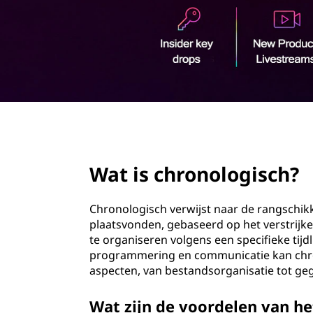
o
o
l
u
d
o
g
i
page hero 2/3
s
Wat is chronologisch?
c
h
Chronologisch verwijst naar de rangschik
plaatsvonden, gebaseerd op het verstrijke
?
te organiseren volgens een specifieke tijd
programmering en communicatie kan chro
aspecten, van bestandsorganisatie tot ge
Wat zijn de voordelen van h