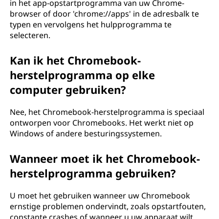
r
in het app-opstartprogramma van uw Chrome-
browser of door 'chrome://apps' in de adresbalk te
o
typen en vervolgens het hulpprogramma te
selecteren.
g
Kan ik het Chromebook-
r
herstelprogramma op elke
a
computer gebruiken?
m
Nee, het Chromebook-herstelprogramma is speciaal
ontworpen voor Chromebooks. Het werkt niet op
m
Windows of andere besturingssystemen.
a
Wanneer moet ik het Chromebook-
e
herstelprogramma gebruiken?
n
U moet het gebruiken wanneer uw Chromebook
ernstige problemen ondervindt, zoals opstartfouten,
w
constante crashes of wanneer u uw apparaat wilt