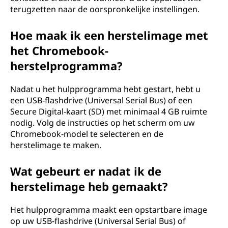
terugzetten naar de oorspronkelijke instellingen.
a
Hoe maak ik een herstelimage met
a
het Chromebook-
r
herstelprogramma?
o
Nadat u het hulpprogramma hebt gestart, hebt u
m
een USB-flashdrive (Universal Serial Bus) of een
Secure Digital-kaart (SD) met minimaal 4 GB ruimte
z
nodig. Volg de instructies op het scherm om uw
Chromebook-model te selecteren en de
o
herstelimage te maken.
u
Wat gebeurt er nadat ik de
herstelimage heb gemaakt?
i
k
Het hulpprogramma maakt een opstartbare image
op uw USB-flashdrive (Universal Serial Bus) of