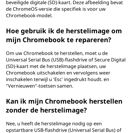
m
beveiligde digitale (SD)-kaart. Deze afbeelding bevat
de ChromeOS-versie die specifiek is voor uw
e
Chromebook-model.
e
Hoe gebruik ik de herstelimage om
mijn Chromebook te repareren?
r
m
Om uw Chromebook te herstellen, moet u de
Universal Serial Bus (USB)-flashdrive of Secure Digital
e
(SD)-kaart met de herstelimage plaatsen, uw
Chromebook uitschakelen en vervolgens weer
e
inschakelen terwijl u 'Esc' ingedrukt houdt. en
"Vernieuwen"-toetsen samen.
b
Kan ik mijn Chromebook herstellen
e
zonder de herstelimage?
z
Nee, u heeft de herstelimage nodig op een
i
opstartbare USB-flashdrive (Universal Serial Bus) of