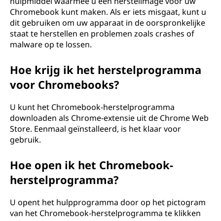
hulpmiddel waarmee u een herstelimage voor uw
r
Chromebook kunt maken. Als er iets misgaat, kunt u
dit gebruiken om uw apparaat in de oorspronkelijke
s
staat te herstellen en problemen zoals crashes of
malware op te lossen.
t
Hoe krijg ik het herstelprogramma
e
voor Chromebooks?
l
U kunt het Chromebook-herstelprogramma
h
downloaden als Chrome-extensie uit de Chrome Web
Store. Eenmaal geïnstalleerd, is het klaar voor
u
gebruik.
l
Hoe open ik het Chromebook-
herstelprogramma?
p
p
U opent het hulpprogramma door op het pictogram
van het Chromebook-herstelprogramma te klikken