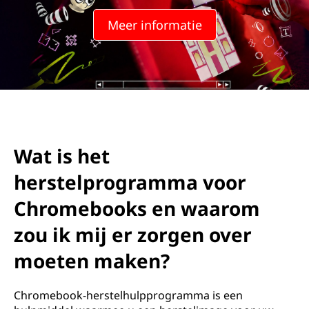
r
Meer informatie
o
m
e
b
o
Wat is het
o
herstelprogramma voor
k
Chromebooks en waarom
zou ik mij er zorgen over
-
moeten maken?
h
e
Chromebook-herstelhulpprogramma is een