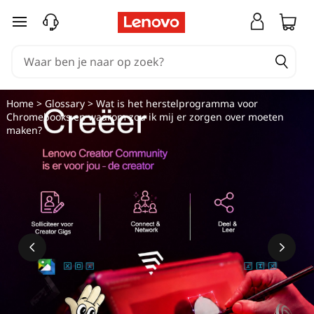
W
Ga naar de hoofdinhoud
a
t
i
Home
>
Glossary
> Wat is het herstelprogramma voor
Chromebooks en waarom zou ik mij er zorgen over moeten
s
maken?
h
e
t
C
h