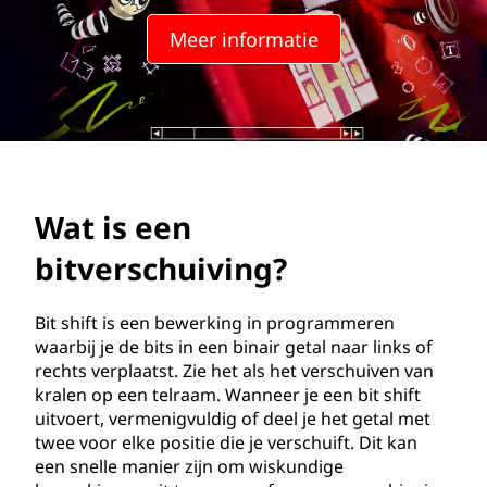
t
Meer informatie
v
e
r
s
Wat is een
c
bitverschuiving?
h
u
Bit shift is een bewerking in programmeren
waarbij je de bits in een binair getal naar links of
i
rechts verplaatst. Zie het als het verschuiven van
kralen op een telraam. Wanneer je een bit shift
v
uitvoert, vermenigvuldig of deel je het getal met
twee voor elke positie die je verschuift. Dit kan
i
een snelle manier zijn om wiskundige