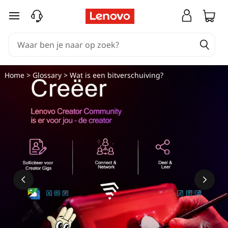
W
Ga naar de hoofdinhoud
a
t
i
Home
>
Glossary
> Wat is een bitverschuiving?
s
e
e
n
b
i