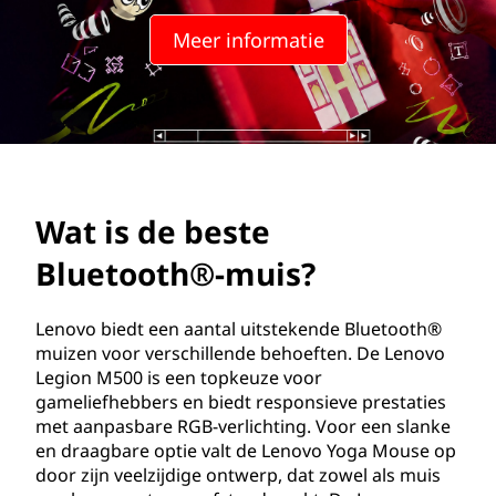
t
Meer informatie
e
B
l
u
Wat is de beste
e
Bluetooth®-muis?
t
o
Lenovo biedt een aantal uitstekende Bluetooth®
muizen voor verschillende behoeften. De Lenovo
o
Legion M500 is een topkeuze voor
gameliefhebbers en biedt responsieve prestaties
t
met aanpasbare RGB-verlichting. Voor een slanke
en draagbare optie valt de Lenovo Yoga Mouse op
h
door zijn veelzijdige ontwerp, dat zowel als muis