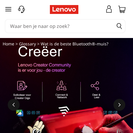
W
Ga naar de hoofdinhoud
a
t
i
Home
>
Glossary
> Wat is de beste Bluetooth®-muis?
s
d
e
b
e
s