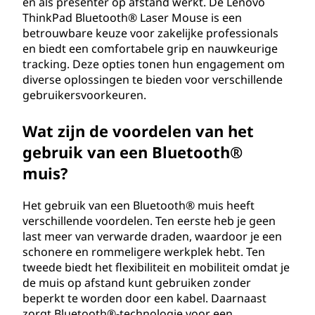
en als presenter op afstand werkt. De Lenovo
®
ThinkPad Bluetooth® Laser Mouse is een
betrouwbare keuze voor zakelijke professionals
-
en biedt een comfortabele grip en nauwkeurige
tracking. Deze opties tonen hun engagement om
m
diverse oplossingen te bieden voor verschillende
gebruikersvoorkeuren.
u
Wat zijn de voordelen van het
i
gebruik van een Bluetooth®
s
muis?
?
Het gebruik van een Bluetooth® muis heeft
verschillende voordelen. Ten eerste heb je geen
last meer van verwarde draden, waardoor je een
schonere en rommeligere werkplek hebt. Ten
tweede biedt het flexibiliteit en mobiliteit omdat je
de muis op afstand kunt gebruiken zonder
beperkt te worden door een kabel. Daarnaast
zorgt Bluetooth®-technologie voor een