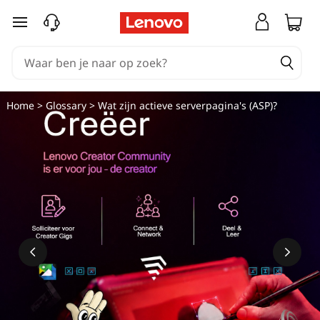
W
Ga naar de hoofdinhoud
a
t
z
Home
>
Glossary
> Wat zijn actieve serverpagina's (ASP)?
i
j
n
a
c
t