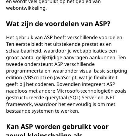
en wordt veel gebruikt op het gebied van
a
webontwikkeling.
g
Wat zijn de voordelen van ASP?
i
Het gebruik van ASP heeft verschillende voordelen.
Ten eerste biedt het uitstekende prestaties en
n
schaalbaarheid, waardoor je webapplicaties een
groot aantal gelijktijdige aanvragen aankunnen. Ten
a
tweede ondersteunt ASP verschillende
'
programmeertalen, waaronder visual basic scripting
edition (VBScript) en JavaScript, wat je flexibiliteit
s
geeft bij het coderen. Bovendien integreert ASP
naadloos met andere Microsoft-technologieën zoals
(
gestructureerde querytaal (SQL) Server en .NET
framework, waardoor het eenvoudig is om met
A
bestaande systemen te werken.
S
Kan ASP worden gebruikt voor
zowel kleinschalige als