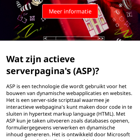
i
Meer informatie
e
v
e
s
Wat zijn actieve
e
serverpagina's (ASP)?
r
ASP is een technologie die wordt gebruikt voor het
v
bouwen van dynamische webapplicaties en websites.
Het is een server-side scripttaal waarmee je
e
interactieve webpagina's kunt maken door code in te
sluiten in hypertext markup language (HTML). Met
r
ASP kun je taken uitvoeren zoals databases openen,
formuliergegevens verwerken en dynamische
p
inhoud genereren. Het is ontwikkeld door Microsoft