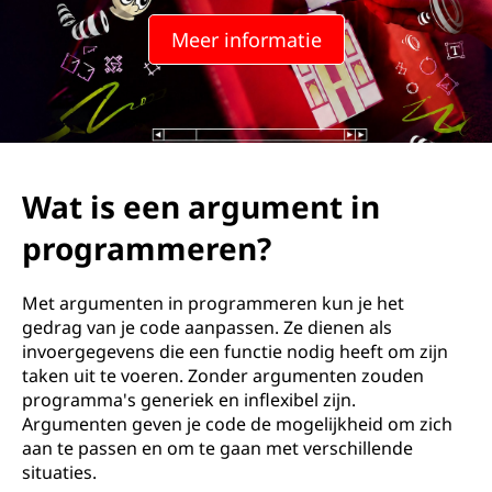
g
Meer informatie
u
m
e
n
Wat is een argument in
t
programmeren?
i
Met argumenten in programmeren kun je het
n
gedrag van je code aanpassen. Ze dienen als
invoergegevens die een functie nodig heeft om zijn
p
taken uit te voeren. Zonder argumenten zouden
programma's generiek en inflexibel zijn.
r
Argumenten geven je code de mogelijkheid om zich
aan te passen en om te gaan met verschillende
o
situaties.