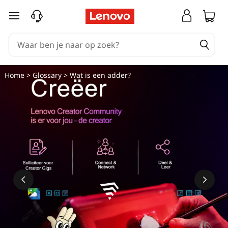
W
Ga naar de hoofdinhoud
a
t
i
Home
>
Glossary
> Wat is een adder?
s
e
e
n
a
d