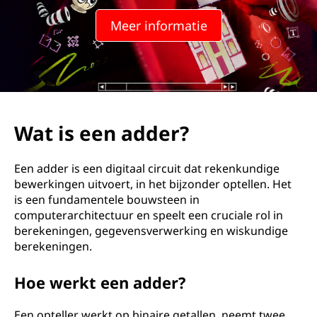
d
Meer informatie
e
r
?
Wat is een adder?
Een adder is een digitaal circuit dat rekenkundige
bewerkingen uitvoert, in het bijzonder optellen. Het
is een fundamentele bouwsteen in
computerarchitectuur en speelt een cruciale rol in
berekeningen, gegevensverwerking en wiskundige
berekeningen.
Hoe werkt een adder?
Een opteller werkt op binaire getallen, neemt twee