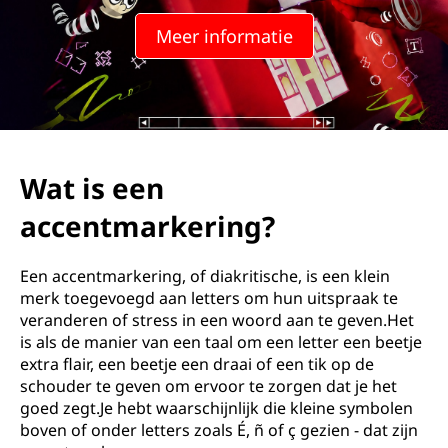
c
Meer informatie
e
n
t
t
Wat is een
e
accentmarkering?
k
Een accentmarkering, of diakritische, is een klein
e
merk toegevoegd aan letters om hun uitspraak te
veranderen of stress in een woord aan te geven.Het
n
is als de manier van een taal om een letter een beetje
extra flair, een beetje een draai of een tik op de
?
schouder te geven om ervoor te zorgen dat je het
goed zegt.Je hebt waarschijnlijk die kleine symbolen
boven of onder letters zoals É, ñ of ç gezien - dat zijn