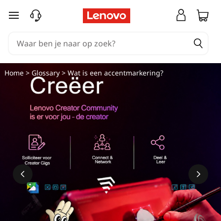
W
Ga naar de hoofdinhoud
a
t
i
Home
>
Glossary
> Wat is een accentmarkering?
s
e
e
n
a
c