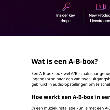
B
o
b
u
d
o
x
?
page hero 2/3
Wat is een A-B-box?
Een A-B-box, ook wel A/B-schakelaar geno
ingangsbron naar een van twee uitgangsb
gebruikt in audio-opstellingen om te scha
Hoe werkt een A-B-box in een
In een muziekinstallatie kun je met een A