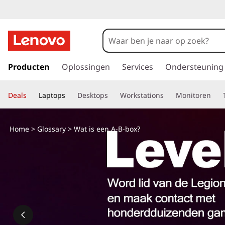
W
a
t
G
a
Producten
Oplossingen
Services
Ondersteuning
i
n
a
s
Deals
Laptops
Desktops
Workstations
Monitoren
a
r
e
d
Home
>
Glossary
> Wat is een A-B-box?
e
e
h
o
n
o
f
A
d
i
-
n
h