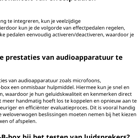
ng te integreren, kun je veelzijdige
ierdoor kun je de volgorde van effectpedalen regelen,
eke pedalen eenvoudig activeren/deactiveren, waardoor je
.
e prestaties van audioapparatuur te
taties van audioapparatuur zoals microfoons,
B-box een onmisbaar hulpmiddel. Hiermee kun je snel en
, waardoor je hun geluidskwaliteit en kenmerken direct
et meer handmatig hoeft los te koppelen en opnieuw aan te
uriger en efficiënter evaluatieproces. Dit is vooral handig
ie weloverwogen beslissingen moeten nemen bij het kiezen
xen of afspelen.
B-box bij het testen van luidsprekers?