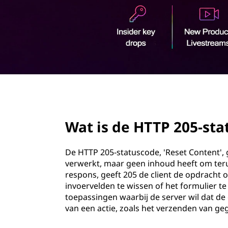
0
o
5
u
d
s
t
a
page hero 2/3
t
Wat is de HTTP 205-sta
u
s
De HTTP 205-statuscode, 'Reset Content', 
verwerkt, maar geen inhoud heeft om terug
c
respons, geeft 205 de client de opdracht 
invoervelden te wissen of het formulier te
o
toepassingen waarbij de server wil dat de 
van een actie, zoals het verzenden van ge
d