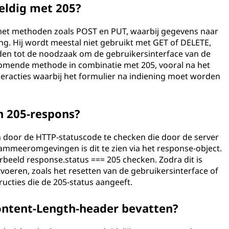
eldig met 205?
met methoden zoals POST en PUT, waarbij gegevens naar
g. Hij wordt meestal niet gebruikt met GET of DELETE,
en tot de noodzaak om de gebruikersinterface van de
rkomende methode in combinatie met 205, vooral na het
eracties waarbij het formulier na indiening moet worden
n 205-respons?
 door de HTTP-statuscode te checken die door de server
mmeeromgevingen is dit te zien via het response-object.
oorbeeld response.status === 205 checken. Zodra dit is
itvoeren, zoals het resetten van de gebruikersinterface of
ructies die de 205-status aangeeft.
ontent-Length-header bevatten?