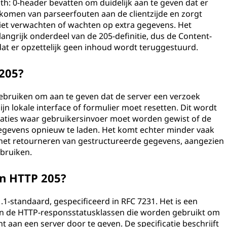
h: 0-header bevatten om duidelijk aan te geven dat er
orkomen van parseerfouten aan de clientzijde en zorgt
iet verwachten of wachten op extra gegevens. Het
ngrijk onderdeel van de 205-definitie, dus de Content-
t er opzettelijk geen inhoud wordt teruggestuurd.
 205?
ebruiken om aan te geven dat de server een verzoek
ijn lokale interface of formulier moet resetten. Dit wordt
icaties waar gebruikersinvoer moet worden gewist of de
gevens opnieuw te laden. Het komt echter minder vaak
van het retourneren van gestructureerde gegevens, aangezien
ebruiken.
en HTTP 205?
1-standaard, gespecificeerd in RFC 7231. Het is een
an de HTTP-responsstatusklassen die worden gebruikt om
nt aan een server door te geven. De specificatie beschrijft