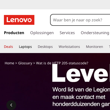
W
a
t
G
a
Producten
Oplossingen
Services
Ondersteuning
i
n
a
s
Deals
Laptops
Desktops
Workstations
Monitoren
a
r
H
d
Home
>
Glossary
> Wat is de HTTP 205-statuscode?
e
T
h
o
T
o
f
P
d
i
2
n
h