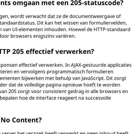
ents omgaan met een 205-statuscode?
angen, wordt verwacht dat ze de documentweergave of
tandaardstatus. Dit kan het wissen van formuliervelden,
ten van UI-elementen inhouden. Hoewel de HTTP-standaard
door browsers enigszins variëren.
TTP 205 effectief verwerken?
sponsen effectief verwerken. In AJAX-gestuurde applicaties
cteren en vervolgens programmatisch formulieren
lementen bijwerken met behulp van JavaScript. Dit zorgt
nder dat de volledige pagina opnieuw hoeft te worden
n 205 zorgt voor consistent gedrag in alle browsers en
e bepalen hoe de interface reageert na succesvolle
4 No Content?
 server het verzoek heeft verwerkt en geen inhoud heeft