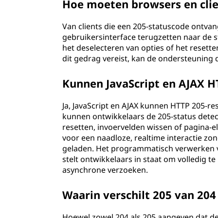
Hoe moeten browsers en cli
Van clients die een 205-statuscode ontv
gebruikersinterface terugzetten naar de s
het deselecteren van opties of het reset
dit gedrag vereist, kan de ondersteuning 
Kunnen JavaScript en AJAX H
Ja, JavaScript en AJAX kunnen HTTP 205-re
kunnen ontwikkelaars de 205-status dete
resetten, invoervelden wissen of pagina-e
voor een naadloze, realtime interactie zo
geladen. Het programmatisch verwerken va
stelt ontwikkelaars in staat om volledig t
asynchrone verzoeken.
Waarin verschilt 205 van 20
Hoewel zowel 204 als 205 aangeven dat de