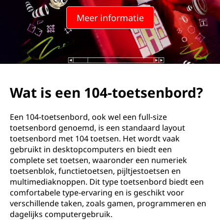
4
Meer informatie
-
t
o
e
Wat is een 104-toetsenbord?
t
Een 104-toetsenbord, ook wel een full-size
s
toetsenbord genoemd, is een standaard layout
toetsenbord met 104 toetsen. Het wordt vaak
e
gebruikt in desktopcomputers en biedt een
complete set toetsen, waaronder een numeriek
n
toetsenblok, functietoetsen, pijltjestoetsen en
multimediaknoppen. Dit type toetsenbord biedt een
b
comfortabele type-ervaring en is geschikt voor
verschillende taken, zoals gamen, programmeren en
o
dagelijks computergebruik.