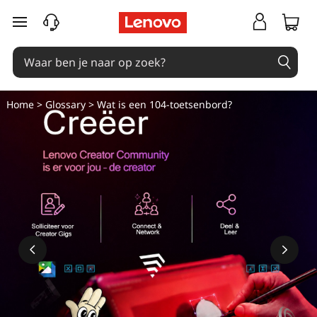
W
Ga naar de hoofdinhoud
a
t
i
Home
>
Glossary
> Wat is een 104-toetsenbord?
s
e
e
n
1
0