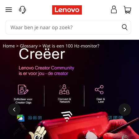
W
Ga naar de hoofdinhoud
a
t
i
Home
>
Glossary
> Wat is een 100 Hz-monitor?
s
e
e
n
1
0