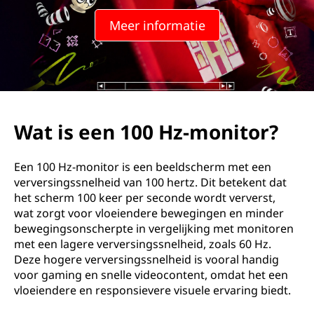
0
Meer informatie
H
z
m
o
Wat is een 100 Hz-monitor?
n
Een 100 Hz-monitor is een beeldscherm met een
i
verversingssnelheid van 100 hertz. Dit betekent dat
het scherm 100 keer per seconde wordt ververst,
t
wat zorgt voor vloeiendere bewegingen en minder
bewegingsonscherpte in vergelijking met monitoren
o
met een lagere verversingssnelheid, zoals 60 Hz.
Deze hogere verversingssnelheid is vooral handig
r
voor gaming en snelle videocontent, omdat het een
vloeiendere en responsievere visuele ervaring biedt.
?