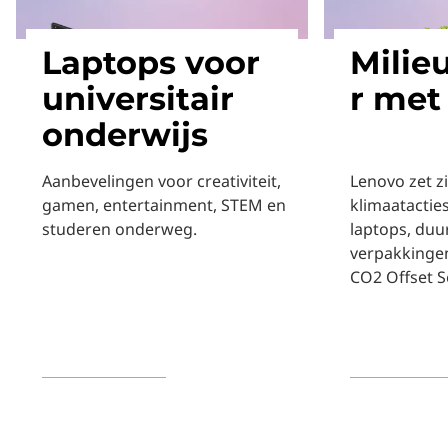
Laptops voor
Milie
universitair
r met
onderwijs
Aanbevelingen voor creativiteit,
Lenovo zet z
gamen, entertainment, STEM en
klimaatactie
studeren onderweg.
laptops, duu
verpakkingen
CO2 Offset S
Meer informatie
Meer inform