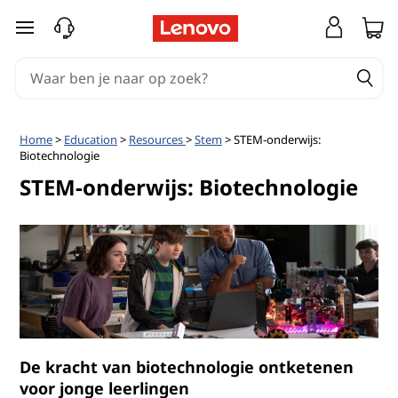
S
Ga naar de hoofdinhoud
T
E
M
Home
>
Education
>
Resources
>
Stem
> STEM-onderwijs:
Biotechnologie
-
STEM-onderwijs: Biotechnologie
o
n
d
e
r
De kracht van biotechnologie ontketenen
voor jonge leerlingen