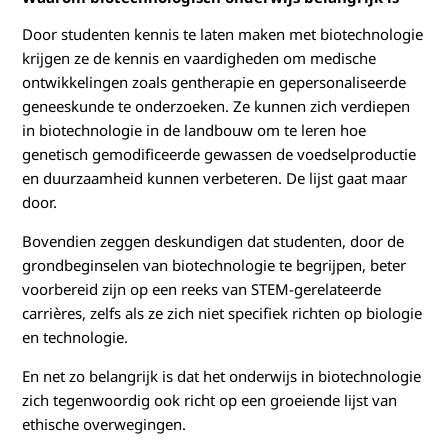
c
Door studenten kennis te laten maken met biotechnologie
krijgen ze de kennis en vaardigheden om medische
h
ontwikkelingen zoals gentherapie en gepersonaliseerde
n
geneeskunde te onderzoeken. Ze kunnen zich verdiepen
in biotechnologie in de landbouw om te leren hoe
o
genetisch gemodificeerde gewassen de voedselproductie
en duurzaamheid kunnen verbeteren. De lijst gaat maar
l
door.
o
Bovendien zeggen deskundigen dat studenten, door de
grondbeginselen van biotechnologie te begrijpen, beter
g
voorbereid zijn op een reeks van STEM-gerelateerde
carrières, zelfs als ze zich niet specifiek richten op biologie
i
en technologie.
e
En net zo belangrijk is dat het onderwijs in biotechnologie
zich tegenwoordig ook richt op een groeiende lijst van
ethische overwegingen.