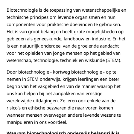
w
Biotechnologie is de toepassing van wetenschappelijke en
i
technische principes om levende organismen en hun
j
componenten voor praktische doeleinden te gebruiken.
Het is van groot belang en heeft grote mogelijkheden op
s
gebieden als geneeskunde, landbouw en industrie. En het
is een natuurlijk onderdeel van de groeiende aandacht
e
voor het opleiden van jonge mensen op het gebied van
wetenschap, technologie, techniek en wiskunde (STEM).
n
Door biotechnologie - kortweg biotechnologie - op te
b
nemen in STEM onderwijs, krijgen leerlingen een beter
begrip van het vakgebied en van de manier waarop het
i
ons kan helpen bij het aanpakken van ernstige
o
wereldwijde uitdagingen. Ze leren ook enkele van de
risico's en ethische bezwaren die naar voren komen
t
wanneer mensen overwegen andere levende wezens te
manipuleren in ons voordeel.
e
Waarom biotechnologisch onderwijs belangrijk is