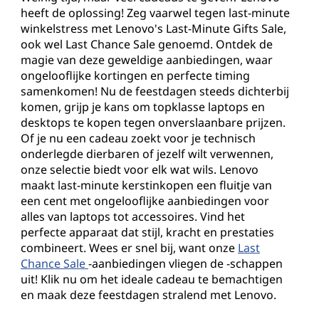
M
heeft de oplossing! Zeg vaarwel tegen last-minute
i
winkelstress met Lenovo's Last-Minute Gifts Sale,
ook wel Last Chance Sale genoemd. Ontdek de
n
magie van deze geweldige aanbiedingen, waar
ongelooflijke kortingen en perfecte timing
u
samenkomen! Nu de feestdagen steeds dichterbij
komen, grijp je kans om topklasse laptops en
t
desktops te kopen tegen onverslaanbare prijzen.
Of je nu een cadeau zoekt voor je technisch
e
onderlegde dierbaren of jezelf wilt verwennen,
onze selectie biedt voor elk wat wils. Lenovo
C
maakt last-minute kerstinkopen een fluitje van
een cent met ongelooflijke aanbiedingen voor
a
alles van laptops tot accessoires. Vind het
perfecte apparaat dat stijl, kracht en prestaties
d
combineert. Wees er snel bij, want onze
Last
Chance Sale
-aanbiedingen vliegen de -schappen
e
uit! Klik nu om het ideale cadeau te bemachtigen
en maak deze feestdagen stralend met Lenovo.
a