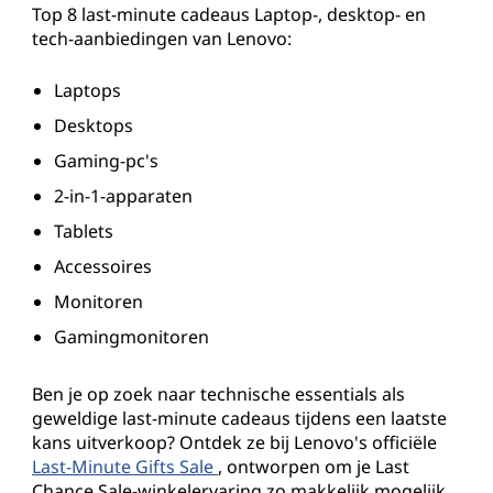
Top 8 last-minute cadeaus Laptop-, desktop- en
u
tech-aanbiedingen van Lenovo:
d
Laptops
e
Desktops
Gaming-pc's
a
2-in-1-apparaten
l
Tablets
s
Accessoires
Monitoren
2
Gamingmonitoren
0
Ben je op zoek naar technische essentials als
2
geweldige last-minute cadeaus tijdens een laatste
kans uitverkoop? Ontdek ze bij Lenovo's officiële
6
Last-Minute Gifts Sale
, ontworpen om je Last
Chance Sale-winkelervaring zo makkelijk mogelijk