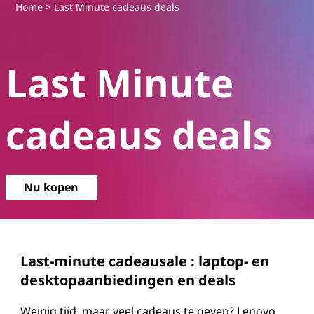
L
Home
> Last Minute cadeaus deals
e
Last Minute
n
o
cadeaus deals
v
o
Nu kopen
L
a
s
Last-minute cadeausale
: laptop- en
desktopaanbiedingen en deals
t
Weinig tijd, maar veel cadeaus te geven? Lenovo