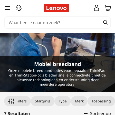
V
Ga naar de hoofdinhoud
R
H
e
a
d
Mobiel breedband
s
Onze mobiele breedbandopties voor bepaalde ThinkPad-
en ThinkStation-pc's bieden snelle connectiviteit met de
e
nieuwste technologieën en ondersteuning door
meerdere operators.
t
Original Price 94.00 NL_EUR Discounted Pric
Original Price 164.00 NL_EUR Discounted Pri
Original Price 164.00 NL_EUR Discounted Pri
Original Price 169.00 NL_EUR Discounted Pri
Original Price 274.00 NL_EUR Discounted Pri
Original Price 274.00 NL_EUR Discounted Pri
Original Price 349.00 NL_EUR Discounted Pri
Filters
Startprijs
Type
Merk
Toepassing
s
7 Resultaten
Sorteer op