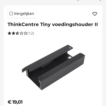
|
D
Vergelijken
e
ThinkCentre Tiny voedingshouder II
s
(12)
k
t
o
p
A
c
c
€ 19,01