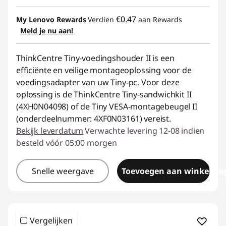
e
€0.47
My Lenovo Rewards
Verdien
aan Rewards
s
Meld je nu aan!
s
ThinkCentre Tiny-voedingshouder II is een
efficiënte en veilige montageoplossing voor de
o
voedingsadapter van uw Tiny-pc. Voor deze
oplossing is de ThinkCentre Tiny-sandwichkit II
r
(4XH0N04098) of de Tiny VESA-montagebeugel II
i
(onderdeelnummer: 4XF0N03161) vereist.
Bekijk leverdatum
Verwachte levering 12-08 indien
e
besteld vóór 05:00 morgen
s
Snelle weergave
Toevoegen aan winkelwa
Vergelijken