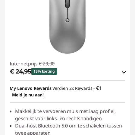
Internetprijs
€ 29,00
€ 24,95
13% korting
eCoupon-besparingen :
-€ 4,05
€1
My Lenovo Rewards
Verdien 2x Rewards=
Meld je nu aan!
eCoupon gebruiken :
ACC‑SAVE
Makkelijk te vervoeren muis met laag profiel,
geschikt voor links- en rechtshandigen
Dual-host Bluetooth 5.0 om te schakelen tussen
twee apparaten