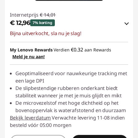
Internetprijs
€ 14,01
€ 12,96
7% korting
Bijna uitverkocht, sla nu je slag!
eCoupon-besparingen :
-€ 1,05
eCoupon gebruiken :
ACC‑SAVE
€0.32
My Lenovo Rewards
Verdien
aan Rewards
Meld je nu aan!
Geoptimaliseerd voor nauwkeurige tracking met
een lage DPI
De slipbestendige rubberen onderkant biedt
stabiliteit wanneer je met je muis glijdt en mikt
De microvezelstof met hoge dichtheid op het
bovenoppervlak is waterafstotend en duurzaam
Bekijk leverdatum
Verwachte levering 11-08 indien
besteld vóór 05:00 morgen