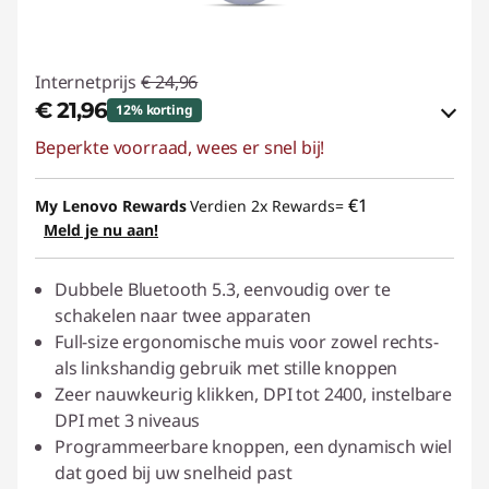
Internetprijs
€ 24,96
€ 21,96
12% korting
Beperkte voorraad, wees er snel bij!
eCoupon-besparingen :
-€ 3,00
eCoupon gebruiken :
ACC‑SAVE
€1
My Lenovo Rewards
Verdien 2x Rewards=
Meld je nu aan!
Dubbele Bluetooth 5.3, eenvoudig over te
schakelen naar twee apparaten
Full-size ergonomische muis voor zowel rechts-
als linkshandig gebruik met stille knoppen
Zeer nauwkeurig klikken, DPI tot 2400, instelbare
DPI met 3 niveaus
Programmeerbare knoppen, een dynamisch wiel
dat goed bij uw snelheid past