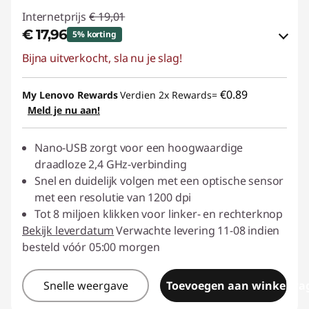
Internetprijs
€ 19,01
€ 17,96
5% korting
Bijna uitverkocht, sla nu je slag!
eCoupon-besparingen :
-€ 1,05
eCoupon gebruiken :
ACC‑SAVE
€0.89
My Lenovo Rewards
Verdien 2x Rewards=
Meld je nu aan!
Nano-USB zorgt voor een hoogwaardige
draadloze 2,4 GHz-verbinding
Snel en duidelijk volgen met een optische sensor
met een resolutie van 1200 dpi
Tot 8 miljoen klikken voor linker- en rechterknop
Bekijk leverdatum
Verwachte levering 11-08 indien
besteld vóór 05:00 morgen
Snelle weergave
Toevoegen aan winkelwa