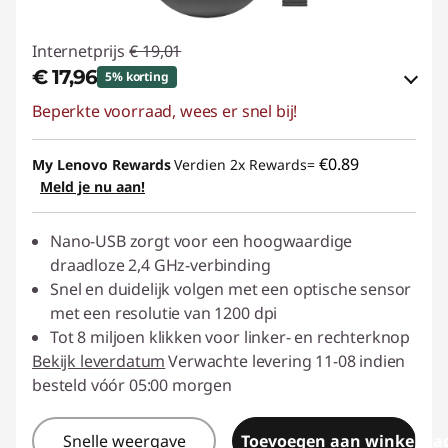
Internetprijs
€ 19,01
€ 17,96
5% korting
Beperkte voorraad, wees er snel bij!
eCoupon-besparingen :
-€ 1,05
eCoupon gebruiken :
ACC‑SAVE
€0.89
My Lenovo Rewards
Verdien 2x Rewards=
Meld je nu aan!
Nano-USB zorgt voor een hoogwaardige
draadloze 2,4 GHz-verbinding
Snel en duidelijk volgen met een optische sensor
met een resolutie van 1200 dpi
Tot 8 miljoen klikken voor linker- en rechterknop
Bekijk leverdatum
Verwachte levering 11-08 indien
besteld vóór 05:00 morgen
Snelle weergave
Toevoegen aan winkelwa