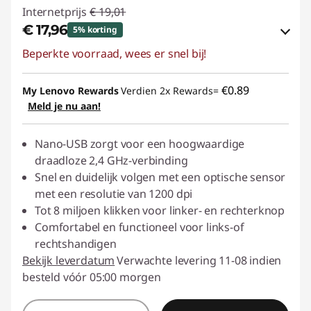
Internetprijs
€ 19,01
€ 17,96
5% korting
Beperkte voorraad, wees er snel bij!
eCoupon-besparingen :
-€ 1,05
eCoupon gebruiken :
ACC‑SAVE
€0.89
My Lenovo Rewards
Verdien 2x Rewards=
Meld je nu aan!
Nano-USB zorgt voor een hoogwaardige
draadloze 2,4 GHz-verbinding
Snel en duidelijk volgen met een optische sensor
met een resolutie van 1200 dpi
Tot 8 miljoen klikken voor linker- en rechterknop
Comfortabel en functioneel voor links-of
rechtshandigen
Bekijk leverdatum
Verwachte levering 11-08 indien
besteld vóór 05:00 morgen