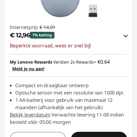
Internetprijs
€ 14,01
€ 12,96
7% korting
Beperkte voorraad, wees er snel bij!
eCoupon-besparingen :
-€ 1,05
eCoupon gebruiken :
ACC‑SAVE
€0.64
My Lenovo Rewards
Verdien 2x Rewards=
Meld je nu aan!
Compact en draagbaar ontwerp
Optische sensor met een resolutie van 1000 dpi
1 AA-batterij voor gebruik van maximaal 12
maanden (afhankelijk van het gebruik)
Bekijk leverdatum
Verwachte levering 11-08 indien
besteld vóór 05:00 morgen