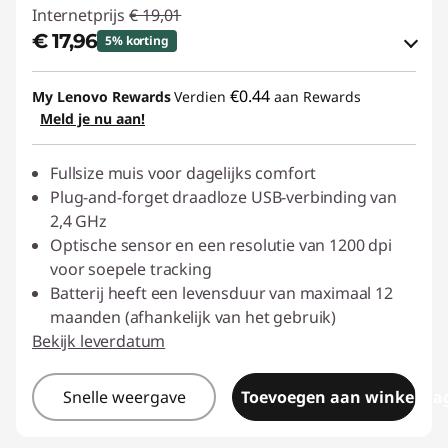
Internetprijs
€ 19,01
€ 17,96
5% korting
eCoupon-besparingen :
-€ 1,05
€0.44
My Lenovo Rewards
Verdien
aan Rewards
Meld je nu aan!
eCoupon gebruiken :
ACC‑SAVE
Fullsize muis voor dagelijks comfort
Plug-and-forget draadloze USB-verbinding van
2,4 GHz
Optische sensor en een resolutie van 1200 dpi
voor soepele tracking
Batterij heeft een levensduur van maximaal 12
maanden (afhankelijk van het gebruik)
Bekijk leverdatum
Snelle weergave
Toevoegen aan winkelwa