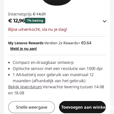
Internetprijs
€ 14,01
€ 12,96
7% korting
Bijna uitverkocht, sla nu je slag!
eCoupon-besparingen :
-€ 1,05
eCoupon gebruiken :
ACC‑SAVE
€0.64
My Lenovo Rewards
Verdien 2x Rewards=
Meld je nu aan!
Compact en draagbaar ontwerp
Optische sensor met een resolutie van 1000 dpi
1 AA-batterij voor gebruik van maximaal 12
maanden (afhankelijk van het gebruik)
Bekijk leverdatum
Verwachte levering tussen 14-08
en 18-08
Snelle weergave
Toevoegen aan winkelwa