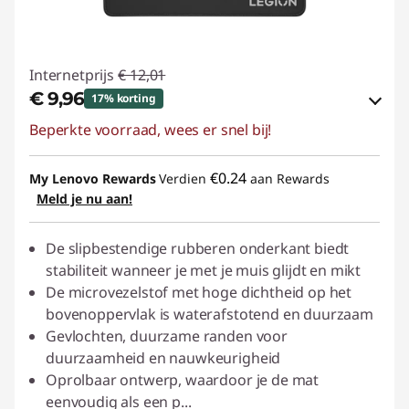
Internetprijs
€ 12,01
€ 9,96
17% korting
Beperkte voorraad, wees er snel bij!
eCoupon-besparingen :
-€ 2,05
eCoupon gebruiken :
ACC‑SAVE
€0.24
My Lenovo Rewards
Verdien
aan Rewards
Meld je nu aan!
De slipbestendige rubberen onderkant biedt
stabiliteit wanneer je met je muis glijdt en mikt
De microvezelstof met hoge dichtheid op het
bovenoppervlak is waterafstotend en duurzaam
Gevlochten, duurzame randen voor
duurzaamheid en nauwkeurigheid
Oprolbaar ontwerp, waardoor je de mat
eenvoudig als een p
...