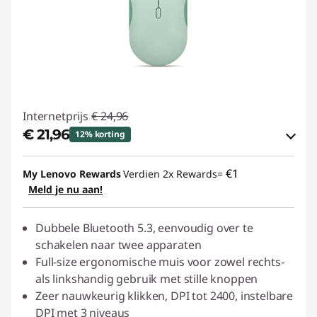
Internetprijs
€ 24,96
€ 21,96
12% korting
eCoupon-besparingen :
-€ 3,00
€1
My Lenovo Rewards
Verdien 2x Rewards=
Meld je nu aan!
eCoupon gebruiken :
ACC‑SAVE
Dubbele Bluetooth 5.3, eenvoudig over te
schakelen naar twee apparaten
Full-size ergonomische muis voor zowel rechts-
als linkshandig gebruik met stille knoppen
Zeer nauwkeurig klikken, DPI tot 2400, instelbare
DPI met 3 niveaus