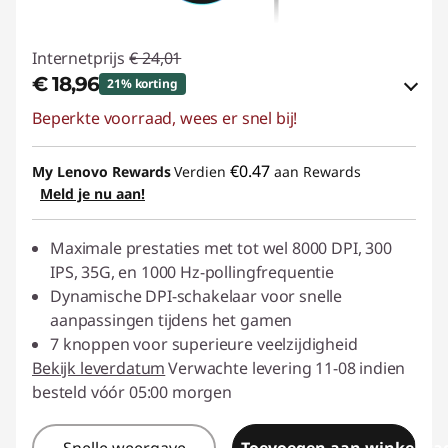
Internetprijs
€ 24,01
€ 18,96
21% korting
Beperkte voorraad, wees er snel bij!
eCoupon-besparingen :
-€ 5,05
eCoupon gebruiken :
ACC‑SAVE
€0.47
My Lenovo Rewards
Verdien
aan Rewards
Meld je nu aan!
Maximale prestaties met tot wel 8000 DPI, 300
IPS, 35G, en 1000 Hz-pollingfrequentie
Dynamische DPI-schakelaar voor snelle
aanpassingen tijdens het gamen
7 knoppen voor superieure veelzijdigheid
Bekijk leverdatum
Verwachte levering 11-08 indien
besteld vóór 05:00 morgen