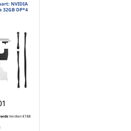
aart: NVIDIA
a 32GB DP*4
01
Verdien
€188
ards
!