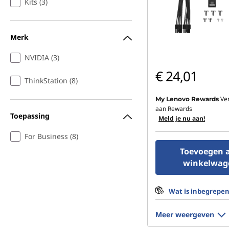
Kits (3)
Merk
NVIDIA (3)
€ 24,01
ThinkStation (8)
Ve
My Lenovo Rewards
aan Rewards
Toepassing
Meld je nu aan!
For Business (8)
Toevoegen 
winkelwag
Wat is inbegrepe
Meer weergeven