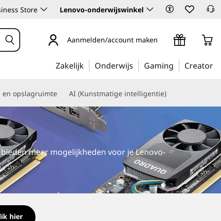
iness Store
Lenovo-onderwijswinkel
Aanmelden/account maken
Zakelijk
Onderwijs
Gaming
Creator
s en opslagruimte
AI (Kunstmatige intelligentie)
n bieden meer mogelijkheden voor je Lenovo-
lik hier