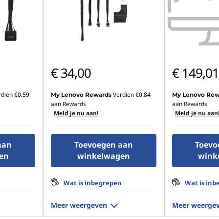
€ 34,00
€ 149,01
rdien
€0.59
Verdien
€0.84
My Lenovo Rewards
My Lenovo Rew
aan Rewards
aan Rewards
Meld je nu aan!
Meld je nu aan
aan
Toevoegen aan
Toevo
en
winkelwagen
wink
n
Wat is inbegrepen
Wat is inb
Meer weergeven
Meer weerge