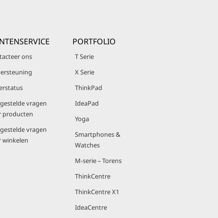
NTENSERVICE
PORTFOLIO
tacteer ons
T Serie
ersteuning
X Serie
erstatus
ThinkPad
lgestelde vragen
IdeaPad
r producten
Yoga
lgestelde vragen
Smartphones &
r winkelen
Watches
M-serie – Torens
ThinkCentre
ThinkCentre X1
IdeaCentre