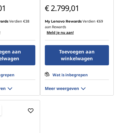
01
€ 2.799,01
Verdien
€38
Verdien
€69
ards
My Lenovo Rewards
aan Rewards
!
Meld je nu aan!
egen aan
Toevoegen aan
elwagen
winkelwagen
egrepen
Wat is inbegrepen
ven
Meer weergeven