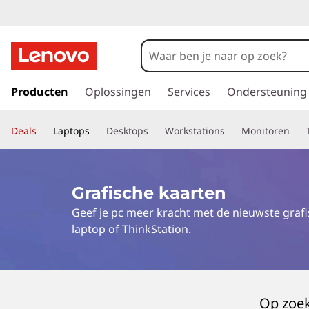
G
a
Producten
Oplossingen
Services
Ondersteuning
n
a
Deals
Laptops
Desktops
Workstations
Monitoren
a
r
d
e
Grafische kaarten
h
Geef je pc meer kracht met de nieuwste graf
o
o
laptop of ThinkStation.
f
d
i
n
Op zoek
h