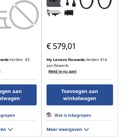
€ 579,01
Verdien
€3
Verdien
€14
ards
My Lenovo Rewards
aan Rewards
!
Meld je nu aan!
egen aan
Toevoegen aan
elwagen
winkelwagen
egrepen
Wat is inbegrepen
ven
Meer weergeven