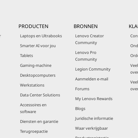
PRODUCTEN
BRONNEN
KLA
r
Laptops en Ultrabooks
Lenovo Creator
Con
Community
Smarter AI voor jou
Ond
Lenovo Pro
Tablets
Ord
Community
Gaming-machine
Vee
Legion Community
ove
Desktopcomputers
Aanmelden e-mail
Vee
Werkstations
Forums
ove
Data Center Solutions
My Lenovo Rewards
Accessoires en
Blogs
software
Juridische informatie
Diensten en garantie
Waar verkrijgbaar
Terugroepactie