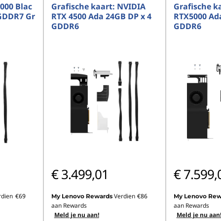
000 Blac
Grafische kaart: NVIDIA
Grafische k
GDDR7 Gr
RTX 4500 Ada 24GB DP x 4
RTX5000 Ad
GDDR6
GDDR6
€ 3.499,01
€ 7.599,
rdien
€69
Verdien
€86
My Lenovo Rewards
My Lenovo Rew
aan Rewards
aan Rewards
Meld je nu aan!
Meld je nu aan