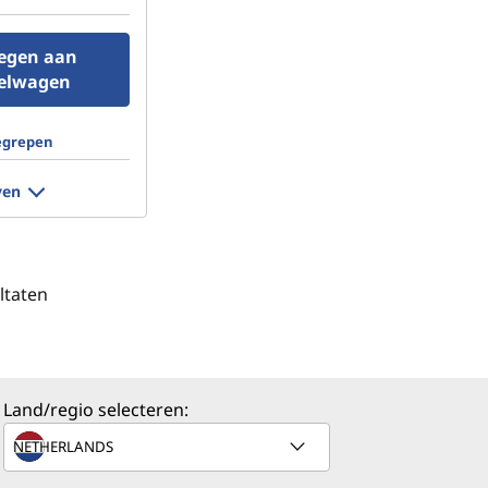
egen aan
elwagen
egrepen
ven
ltaten
Land/regio selecteren: