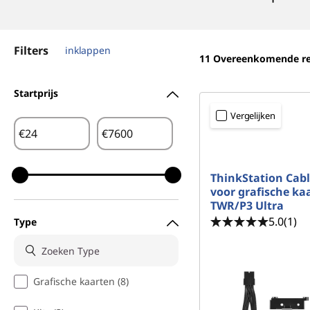
o
u
d
Filters
inklappen
11
Overeenkomende re
Startprijs
Vergelijken
€
€
ThinkStation Cabl
voor grafische kaa
TWR/P3 Ultra
5.0
(1)
Type
Grafische kaarten (8)