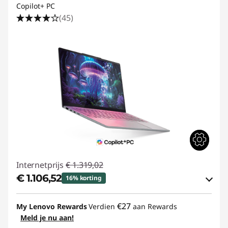
Copilot+ PC
(45)
Internetprijs
€ 1.319,02
€ 1.106,52
16% korting
eCoupon-besparingen :
-€ 212,50
€27
My Lenovo Rewards
Verdien
aan Rewards
Meld je nu aan!
eCoupon gebruiken :
YOGA-DEAL