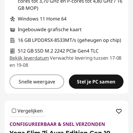
cores tot 3,70 GHz en P-cores tot 4,80 GHz / 16
GB MOP)
Windows 11 Home 64
Ingebouwde grafische kaart
16 GB LPDDR5X-8533MT/s (geheugen op chip)
512 GB SSD M.2 2242 PCIe Gen4 TLC
Bekijk leverdatum
Verwachte levering tussen 17-08
en 19-08
Snelle weergave
Stel je PC samen
Vergelijken
CONFIGUREERBAAR & SNEL VERZONDEN