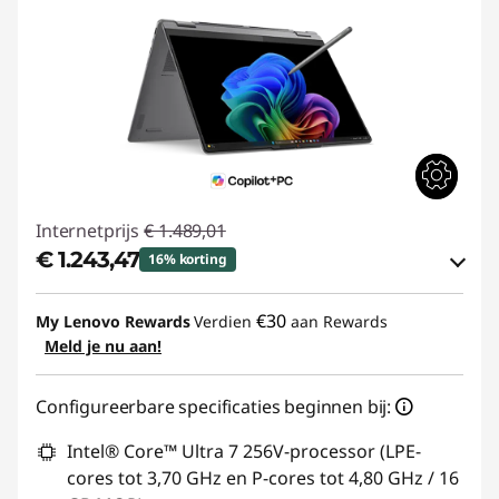
Internetprijs
€ 1.489,01
€ 1.243,47
16% korting
eCoupon-besparingen :
-€ 245,54
€30
My Lenovo Rewards
Verdien
aan Rewards
Meld je nu aan!
eCoupon gebruiken :
YOGA-DEAL
Configureerbare specificaties beginnen bij:
Intel® Core™ Ultra 7 256V-processor (LPE-
cores tot 3,70 GHz en P-cores tot 4,80 GHz / 16