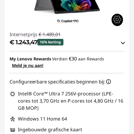
Internetprijs
€ 1.489,01
€ 1.243,47
16% korting
eCoupon-besparingen :
-€ 245,54
€30
My Lenovo Rewards
Verdien
aan Rewards
Meld je nu aan!
eCoupon gebruiken :
YOGA-DEAL
Configureerbare specificaties beginnen bij:
Intel® Core™ Ultra 7 256V-processor (LPE-
cores tot 3,70 GHz en P-cores tot 4,80 GHz / 16
GB MOP)
Windows 11 Home 64
Ingebouwde grafische kaart