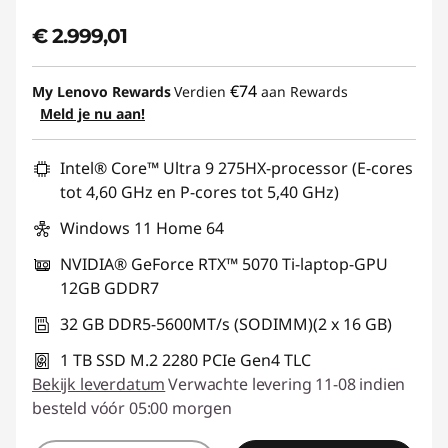
n
€ 2.999,01
b
€74
My Lenovo Rewards
Verdien
aan Rewards
l
Meld je nu aan!
o
Intel® Core™ Ultra 9 275HX-processor (E-cores
g
tot 4,60 GHz en P-cores tot 5,40 GHz)
Windows 11 Home 64
g
NVIDIA® GeForce RTX™ 5070 Ti-laptop-GPU
e
12GB GDDR7
n
32 GB DDR5-5600MT/s (SODIMM)(2 x 16 GB)
1 TB SSD M.2 2280 PCIe Gen4 TLC
Bekijk leverdatum
Verwachte levering 11-08 indien
besteld vóór 05:00 morgen