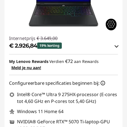
Internetprijs
€ 3.649,00
€ 2.926,84
19% korting
eCoupon-besparingen :
-€ 722,16
€72
My Lenovo Rewards
Verdien
aan Rewards
Meld je nu aan!
eCoupon gebruiken :
GAMING-DEAL
Configureerbare specificaties beginnen bij:
Intel® Core™ Ultra 9 275HX-processor (E-cores
tot 4,60 GHz en P-cores tot 5,40 GHz)
Windows 11 Home 64
NVIDIA® GeForce RTX™ 5070 Ti-laptop-GPU