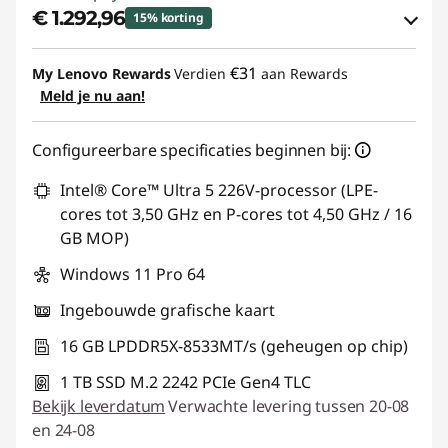
€ 1.292,96
15% korting
eCoupon-besparingen :
-€ 246,06
€31
My Lenovo Rewards
Verdien
aan Rewards
Meld je nu aan!
eCoupon gebruiken :
YOGA-DEAL
Configureerbare specificaties beginnen bij:
Intel® Core™ Ultra 5 226V-processor (LPE-
cores tot 3,50 GHz en P-cores tot 4,50 GHz / 16
GB MOP)
Windows 11 Pro 64
Ingebouwde grafische kaart
16 GB LPDDR5X-8533MT/s (geheugen op chip)
1 TB SSD M.2 2242 PCIe Gen4 TLC
Bekijk leverdatum
Verwachte levering tussen 20-08
en 24-08