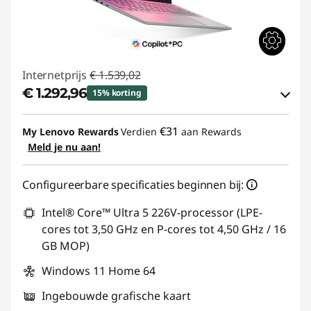
Internetprijs
€ 1.539,02
€ 1.292,96
15% korting
eCoupon-besparingen :
-€ 246,06
€31
My Lenovo Rewards
Verdien
aan Rewards
Meld je nu aan!
eCoupon gebruiken :
YOGA-DEAL
Configureerbare specificaties beginnen bij:
Intel® Core™ Ultra 5 226V-processor (LPE-
cores tot 3,50 GHz en P-cores tot 4,50 GHz / 16
GB MOP)
Windows 11 Home 64
Ingebouwde grafische kaart