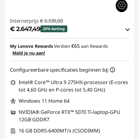
Internetprijs
€ 3.339,00
€ 2.647,49
20% korting
eCoupon-besparingen :
-€ 691,51
€65
My Lenovo Rewards
Verdien
aan Rewards
Meld je nu aan!
eCoupon gebruiken :
GAMING-DEAL
Configureerbare specificaties beginnen bij:
Intel® Core™ Ultra 9 275HX-processor (E-cores
tot 4,60 GHz en P-cores tot 5,40 GHz)
Windows 11 Home 64
NVIDIA® GeForce RTX™ 5070 Ti-laptop-GPU
12GB GDDR7
16 GB DDR5-6400MT/s (CSODIMM)