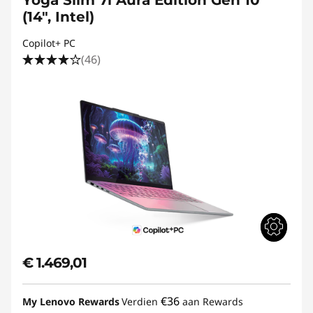
Yoga Slim 7i Aura Edition Gen 10
(14", Intel)
Copilot+ PC
(46)
€ 1.469,01
€36
My Lenovo Rewards
Verdien
aan Rewards