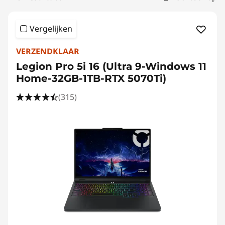
r
s
Vergelijken
c
VERZENDKLAAR
h
Legion Pro 5i 16 (Ultra 9-Windows 11
Home-32GB-1TB-RTX 5070Ti)
r
(315)
i
j
v
e
n
e