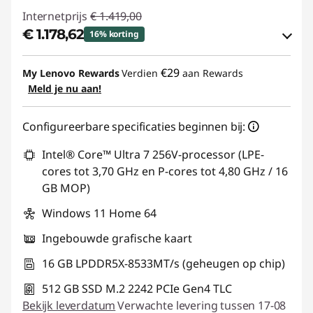
Internetprijs
€ 1.419,00
€ 1.178,62
16% korting
eCoupon-besparingen :
-€ 240,38
€29
My Lenovo Rewards
Verdien
aan Rewards
Meld je nu aan!
eCoupon gebruiken :
YOGA-DEAL
Configureerbare specificaties beginnen bij:
Intel® Core™ Ultra 7 256V-processor (LPE-
cores tot 3,70 GHz en P-cores tot 4,80 GHz / 16
GB MOP)
Windows 11 Home 64
Ingebouwde grafische kaart
16 GB LPDDR5X-8533MT/s (geheugen op chip)
512 GB SSD M.2 2242 PCIe Gen4 TLC
Bekijk leverdatum
Verwachte levering tussen 17-08