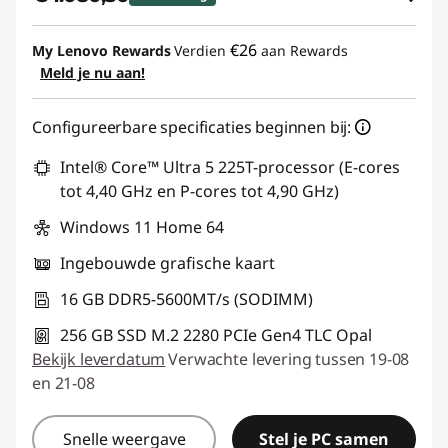
eCoupon-besparingen :
-€ 248,71
€26
My Lenovo Rewards
Verdien
aan Rewards
Meld je nu aan!
eCoupon gebruiken :
THINKDEAL
Configureerbare specificaties beginnen bij:
Intel® Core™ Ultra 5 225T-processor (E-cores
tot 4,40 GHz en P-cores tot 4,90 GHz)
Windows 11 Home 64
Ingebouwde grafische kaart
16 GB DDR5-5600MT/s (SODIMM)
256 GB SSD M.2 2280 PCIe Gen4 TLC Opal
Bekijk leverdatum
Verwachte levering tussen 19-08
en 21-08
Snelle weergave
Stel je PC samen