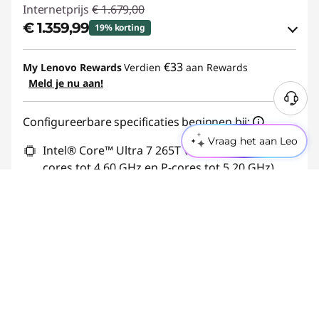
Internetprijs
€ 1.679,00
€ 1.359,99
19% korting
eCoupon-besparingen :
-€ 319,01
€33
My Lenovo Rewards
Verdien
aan Rewards
Meld je nu aan!
eCoupon gebruiken :
THINKDEAL
Configureerbare specificaties beginnen bij:
Vraag het aan Leo
Intel® Core™ Ultra 7 265T vPro®-processor (E-
cores tot 4,60 GHz en P-cores tot 5,20 GHz)
Windows 11 Home 64
Ingebouwde grafische kaart
16 GB DDR5-5600MT/s (SODIMM)
512 GB SSD M.2 2280 PCIe Gen4 TLC Opal
Bekijk leverdatum
Verwachte levering tussen 19-08
en 21-08