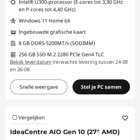
Intel® U300-processor (E-cores tot 3,30 GHz
d
en P-cores tot 4,40 GHz)
r
Windows 11 Home 64
Ingebouwde grafische kaart
i
8 GB DDR5-5200MT/s (SODIMM)
j
256 GB SSD M.2 2280 PCIe Gen4 TLC
v
Bekijk leverdatum
Verwachte levering tussen 24-08
en 26-08
e
n
Snelle weergave
Stel je PC samen
|
Z
Vergelijken
a
IdeaCentre AIO Gen 10 (27" AMD)