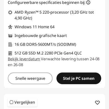
Configureerbare specificaties beginnen bij:
t
AMD Ryzen™ 5 220-processor (3,20 GHz tot
o
4,90 GHz)
Windows 11 Home 64
p
Ingebouwde grafische kaart
s
16 GB DDR5-5600MT/s (SODIMM)
512 GB SSD M.2 2280 PCIe Gen4 QLC
Bekijk leverdatum
Verwachte levering tussen 24-08
en 26-08
Snelle weergave
Stel je PC samen
Vergelijken