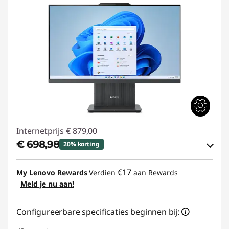
o
o
r
k
l
e
i
Internetprijs
€ 879,00
€ 698,98
20% korting
n
eCoupon-besparingen :
-€ 180,02
e
€17
My Lenovo Rewards
Verdien
aan Rewards
Meld je nu aan!
eCoupon gebruiken :
TOP-IDEA
b
Configureerbare specificaties beginnen bij:
e