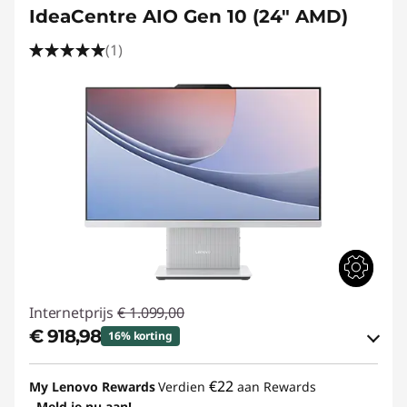
IdeaCentre AIO Gen 10 (24" AMD)
(1)
Internetprijs
€ 1.099,00
€ 918,98
16% korting
eCoupon-besparingen :
-€ 180,02
€22
My Lenovo Rewards
Verdien
aan Rewards
Meld je nu aan!