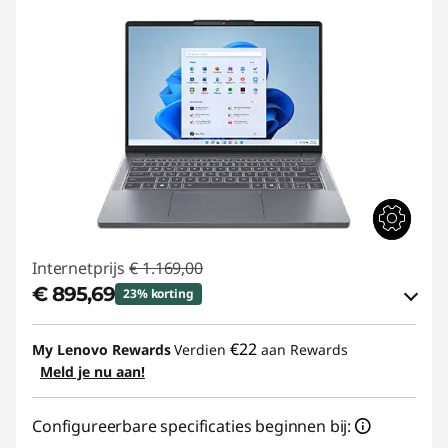
Internetprijs
€ 1.169,00
€ 895,69
23% korting
eCoupon-besparingen :
-€ 273,31
€22
My Lenovo Rewards
Verdien
aan Rewards
Meld je nu aan!
eCoupon gebruiken :
IDEA-DEAL
Configureerbare specificaties beginnen bij: