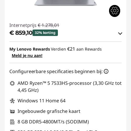
Internetprijs
€ 1.278,01
€ 859,10
32% korting
eCoupon-besparingen :
-€ 418,91
€21
My Lenovo Rewards
Verdien
aan Rewards
Meld je nu aan!
eCoupon gebruiken :
THINK-SUMMER
Configureerbare specificaties beginnen bij:
AMD Ryzen™ 5 7533HS-processor (3,30 GHz tot
4,45 GHz)
Windows 11 Home 64
Ingebouwde grafische kaart
8 GB DDR5-4800MT/s (SODIMM)