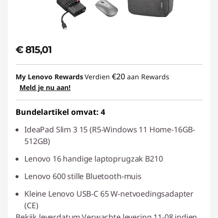
K
€ 815,01
€20
My Lenovo Rewards
Verdien
aan Rewards
Meld je nu aan!
Bundelartikel omvat: 4
IdeaPad Slim 3 15 (R5-Windows 11 Home-16GB-
512GB)
Lenovo 16 handige laptoprugzak B210
Lenovo 600 stille Bluetooth-muis
Kleine Lenovo USB-C 65 W-netvoedingsadapter
(CE)
Bekijk leverdatum
Verwachte levering 11-08 indien