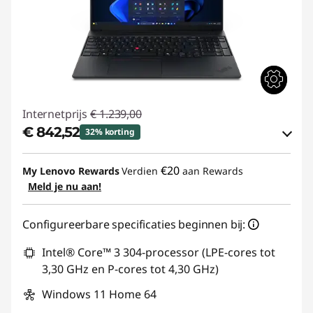
Internetprijs
€ 1.239,00
€ 842,52
32% korting
eCoupon-besparingen :
-€ 396,48
€20
My Lenovo Rewards
Verdien
aan Rewards
Meld je nu aan!
eCoupon gebruiken :
THINKDEAL
Configureerbare specificaties beginnen bij:
Intel® Core™ 3 304-processor (LPE-cores tot
3,30 GHz en P-cores tot 4,30 GHz)
Windows 11 Home 64