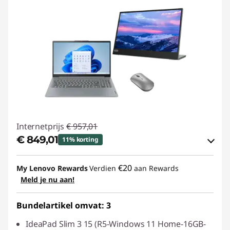
Internetprijs
€ 957,01
€ 849,01
11% korting
eCoupon-besparingen :
-€ 108,00
€20
My Lenovo Rewards
Verdien
aan Rewards
Meld je nu aan!
eCoupon gebruiken :
SAVE2GETHER
Bundelartikel omvat: 3
IdeaPad Slim 3 15 (R5-Windows 11 Home-16GB-