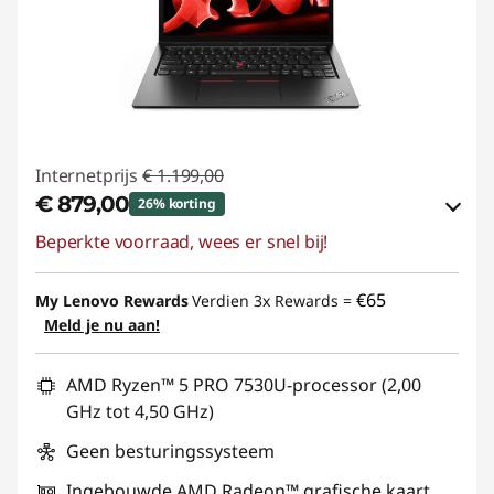
Internetprijs
€ 1.199,00
€ 879,00
26% korting
Beperkte voorraad, wees er snel bij!
eCoupon-besparingen :
-€ 320,00
eCoupon gebruiken :
THINK-SUMMER
€65
My Lenovo Rewards
Verdien 3x Rewards =
Meld je nu aan!
AMD Ryzen™ 5 PRO 7530U-processor (2,00
GHz tot 4,50 GHz)
Geen besturingssysteem
Ingebouwde AMD Radeon™ grafische kaart