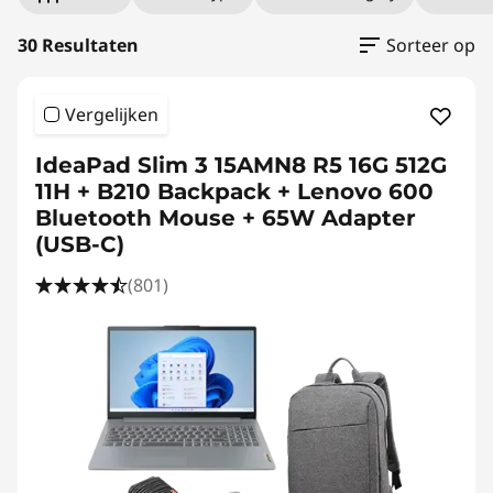
U
n
30 Resultaten
Sorteer op
d
Vergelijken
e
IdeaPad Slim 3 15AMN8 R5 16G 512G
r
11H + B210 Backpack + Lenovo 600
Bluetooth Mouse + 65W Adapter
£
(USB-C)
1
(801)
0
0
0
U