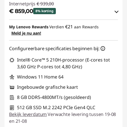
Internetprijs
€ 939,00
€ 859,00
8% korting
eCoupon-besparingen :
-€ 80,00
€21
My Lenovo Rewards
Verdien
aan Rewards
Meld je nu aan!
eCoupon gebruiken :
IDEA-DEAL
Configureerbare specificaties beginnen bij:
Intel® Core™ 5 210H-processor (E-cores tot
3,60 GHz P-cores tot 4,80 GHz)
Windows 11 Home 64
Ingebouwde grafische kaart
8 GB DDR5-4800MT/s (gesoldeerd)
512 GB SSD M.2 2242 PCIe Gen4 QLC
Bekijk leverdatum
Verwachte levering tussen 19-08
en 21-08