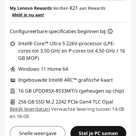
eCoupon-besparingen :
-€ 390,08
€21
My Lenovo Rewards
Verdien
aan Rewards
Meld je nu aan!
eCoupon gebruiken :
THINKDEAL
Configureerbare specificaties beginnen bij:
Intel® Core™ Ultra 5 226V-processor (LPE-
cores tot 3,50 GHz en P-cores tot 4,50 GHz / 16
GB MOP)
Windows 11 Home 64
Ingebouwde Intel® ARC™ grafische kaart
16 GB LPDDR5X-8533MT/s (geheugen op chip)
256 GB SSD M.2 2242 PCIe Gen4 TLC Opal
Bekijk leverdatum
Verwachte levering tussen 14-08
en 18-08
Snelle weergave
Stel je PC samen