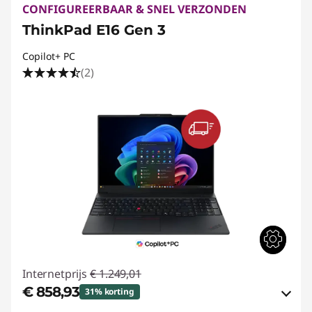
CONFIGUREERBAAR & SNEL VERZONDEN
ThinkPad E16 Gen 3
Copilot+ PC
(2)
Internetprijs
€ 1.249,01
€ 858,93
31% korting