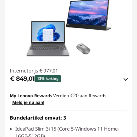
Internetprijs
€ 977,01
€ 849,01
13% korting
eCoupon-besparingen :
-€ 128,00
€20
My Lenovo Rewards
Verdien
aan Rewards
Meld je nu aan!
eCoupon gebruiken :
SAVE2GETHER
Bundelartikel omvat: 3
IdeaPad Slim 3i 15 (Core 5-Windows 11 Home-
16GB-512GB)