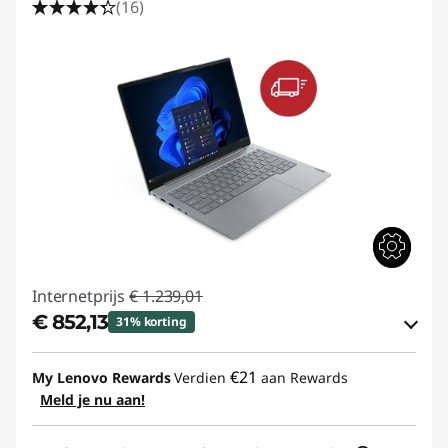
(16)
Internetprijs
€ 1.239,01
€ 852,13
31% korting
eCoupon-besparingen :
-€ 386,88
€21
My Lenovo Rewards
Verdien
aan Rewards
Meld je nu aan!
eCoupon gebruiken :
THINKDEAL