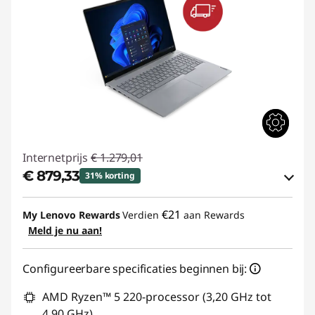
Internetprijs
€ 1.279,01
€ 879,33
31% korting
eCoupon-besparingen :
-€ 399,68
€21
My Lenovo Rewards
Verdien
aan Rewards
Meld je nu aan!
eCoupon gebruiken :
THINKDEAL
Configureerbare specificaties beginnen bij:
AMD Ryzen™ 5 220-processor (3,20 GHz tot
4,90 GHz)