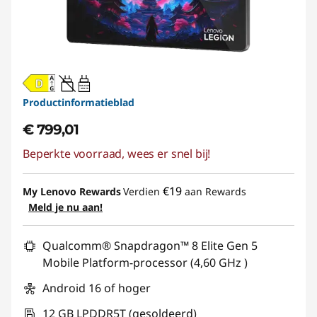
s
n
e
20W-60W
USB PD
Productinformatieblad
l
€ 799,01
l
Beperkte voorraad, wees er snel bij!
e
€19
My Lenovo Rewards
Verdien
aan Rewards
p
Meld je nu aan!
r
Qualcomm® Snapdragon™ 8 Elite Gen 5
e
Mobile Platform-processor (4,60 GHz )
s
Android 16 of hoger
12 GB LPDDR5T (gesoldeerd)