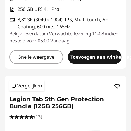
t
256 GB UFS 4.1 Pro
a
8,8" 3K (3040 x 1904), IPS, Multi-touch, AF
t
Coating, 600 nits, 165Hz
Bekijk leverdatum
Verwachte levering 11-08 indien
i
besteld vóór 05:00 Vandaag
e
Snelle weergave
Toevoegen aan winkelwa
s
Vergelijken
Legion Tab 5th Gen Protection
Bundle (12GB 256GB)
(13)