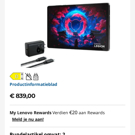
20W-60W
USB PD
Productinformatieblad
€ 839,00
€20
My Lenovo Rewards
Verdien
aan Rewards
Meld je nu aan!
Bundelartikel omvat: 2