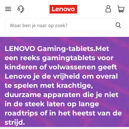
K
Ga naar de hoofdinhoud
o
o
p
LENOVO Gaming-tablets.Met
g
een reeks gamingtablets voor
a
kinderen of volwassenen geeft
Lenovo je de vrijheid om overal
m
te spelen met krachtige,
i
duurzame apparaten die je niet
n
in de steek laten op lange
roadtrips of in het heetst van de
g
strijd.