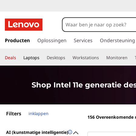
S
h
o
G
a
Producten
Oplossingen
Services
Ondersteuning
p
n
a
I
Deals
Laptops
Desktops
Workstations
Monitoren
a
r
n
d
e
t
Shop Intel 11e generatie de
h
o
e
o
f
l
Filters
d
inklappen
156
Overeenkomende r
i
1
n
AI (kunstmatige intelligentie)
h