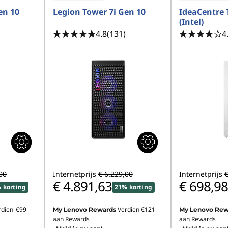
en 10
Legion Tower 7i Gen 10
IdeaCentre 
(Intel)
4.8
(131)
4
00
Internetprijs
€ 6.229,00
Internetprijs
€
€ 4.891,63
€ 698,98
 korting
21% korting
rdien
€99
Verdien
€121
My Lenovo Rewards
My Lenovo Rew
aan Rewards
aan Rewards