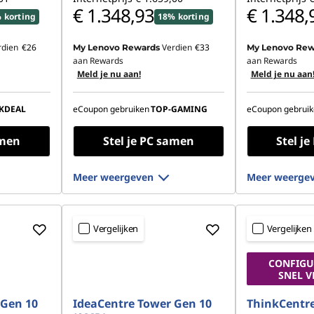
€ 1.348,93
€ 1.348,
 korting
18% korting
rdien
€26
Verdien
€33
My Lenovo Rewards
My Lenovo Rew
aan Rewards
aan Rewards
Meld je nu aan!
Meld je nu aan
KDEAL
eCoupon gebruiken
TOP-GAMING
eCoupon gebruik
amen
Stel je PC samen
Stel j
Meer weergeven
Meer weerge
Vergelijken
Vergelijken
CONFIGU
SNEL 
 Gen 10
IdeaCentre Tower Gen 10
ThinkCentr