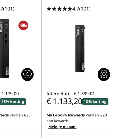
.7
(101)
4.7
(101)
 1.179,00
Internetprijs
€ 1.399,01
€ 1.133,20
18% korting
18% korting
Verdien
€23
Verdien
€28
ards
My Lenovo Rewards
aan Rewards
!
Meld je nu aan!