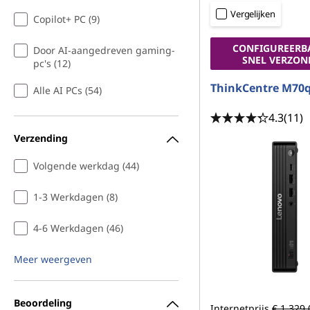
1
o
Vergelijken
Copilot+ PC (9)
e
u
d
CONFIGUREERB
Door AI-aangedreven gaming-
g
SNEL VERZON
pc's (12)
e
ThinkCentre M70q
Alle AI PCs (54)
n
4.3
(11)
Verzending
e
Volgende werkdag (44)
r
1-3 Werkdagen (8)
a
4-6 Werkdagen (46)
t
Meer weergeven
i
e
Beoordeling
Internetprijs
€ 1.329,