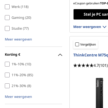
eCoupon gebruiken
TOP-
Werk (118)
Stel je PC s
Gaming (20)
Meer weergeven
Studie (77)
Meer weergeven
Vergelijken
Korting €
ThinkCentre M75q
1%-10% (10)
4.7
(101)
11%-20% (85)
21%-30% (8)
Meer weergeven