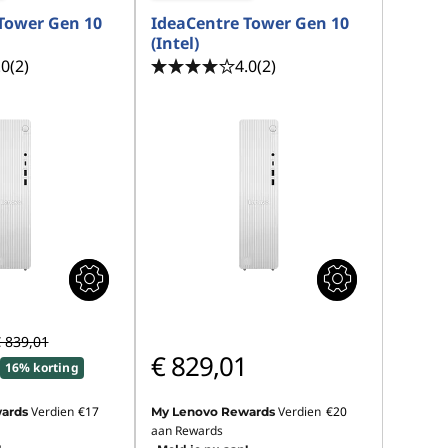
Tower Gen 10
IdeaCentre Tower Gen 10
(Intel)
.0
(2)
4.0
(2)
 839,01
€ 829,01
16% korting
Verdien
€17
Verdien
€20
ards
My Lenovo Rewards
aan Rewards