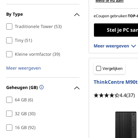
Meld je nu aan!
By Type
eCoupon gebruiken
TOP-
Traditionele Tower (53)
Stel je PC s
Tiny (51)
Meer weergeven
Kleine vormfactor (39)
Meer weergeven
Vergelijken
ThinkCentre M90t
Geheugen (GB)
4.4
(37)
64 GB (6)
32 GB (30)
16 GB (92)