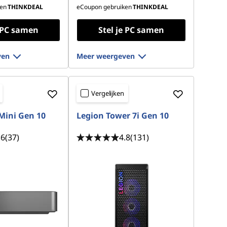
en
THINKDEAL
eCoupon gebruiken
THINKDEAL
e PC samen
Stel je PC samen
ven
Meer weergeven
Vergelijken
Mini Gen 10
Legion Tower 7i Gen 10
.6
(37)
4.8
(131)