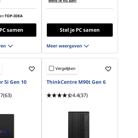
!
Meld je nu aan!
en
TOP-IDEA
e PC samen
Stel je PC samen
ven
Meer weergeven
Vergelijken
r 5i Gen 10
ThinkCentre M90t Gen 6
.7
(63)
4.4
(37)