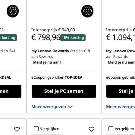
01
Internetprijs
€ 949,00
Internetprijs
€
€ 798,96
€ 1.094,
 korting
15% korting
rdien
€41
Verdien
€19
My Lenovo Rewards
My Lenovo Rew
aan Rewards
aan Rewards
Meld je nu aan!
Meld je nu aan
KDEAL
eCoupon gebruiken
TOP-IDEA
eCoupon gebruik
amen
Stel je PC samen
Stel j
Meer weergeven
Meer weerge
Vergelijken
Vergelijken