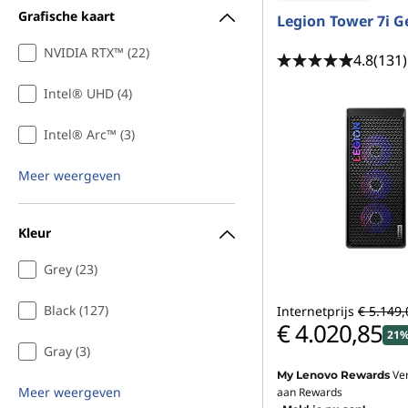
Grafische kaart
Legion Tower 7i G
NVIDIA RTX™ (22)
4.8
(131)
Intel® UHD (4)
Intel® Arc™ (3)
Meer weergeven
Kleur
Grey (23)
Black (127)
Internetprijs
€ 5.149,
€ 4.020,85
21%
Gray (3)
Ve
My Lenovo Rewards
Meer weergeven
aan Rewards