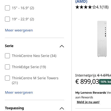
(AMD)
4.1
(18)
15" - 16.9" (2)
19" - 22.9" (2)
Meer weergeven
Serie
ThinkCentre Neo Serie (34)
ThinkEdge Serie (19)
Internetprijs
€ 1.079,
ThinkCentre M Serie Towers
€ 899,03
16% ko
(21)
Meer weergeven
Ve
My Lenovo Rewards
aan Rewards
Meld je nu aan!
Toepassing