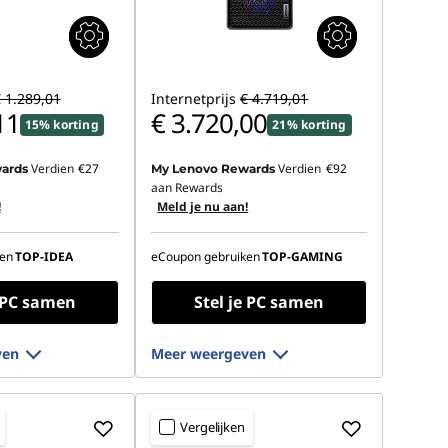
 1.289,01
Internetprijs
€ 4.719,01
11
€ 3.720,00
15% korting
21% korting
Verdien
€27
Verdien
€92
ards
My Lenovo Rewards
aan Rewards
!
Meld je nu aan!
en
TOP-IDEA
eCoupon gebruiken
TOP-GAMING
e PC samen
Stel je PC samen
ven
Meer weergeven
Vergelijken