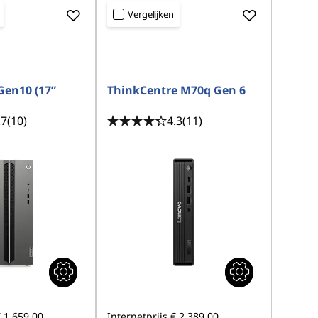
Vergelijken
en10 (17”
ThinkCentre M70q Gen 6
.7
(10)
4.3
(11)
 1.659,00
Internetprijs
€ 2.389,00