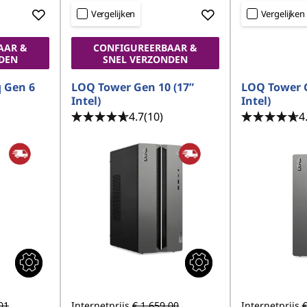
Vergelijken
Vergelijken
AAR &
CONFIGUREERBAAR &
DEN
SNEL VERZONDEN
 Gen 6
LOQ Tower Gen 10 (17”
LOQ Tower G
Intel)
Intel)
4.7
(10)
4
01
Internetprijs
€ 1.659,00
Internetprijs
€