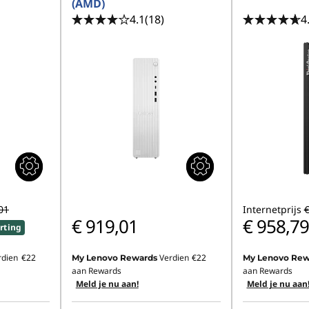
(AMD)
4.1
(18)
4
01
Internetprijs
€
€ 919,01
€ 958,79
rting
rdien
€22
Verdien
€22
My Lenovo Rewards
My Lenovo Rew
aan Rewards
aan Rewards
Meld je nu aan!
Meld je nu aan