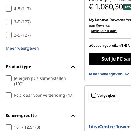
€ 1.080,30
d
18%
4-5 (117)
e
Ve
My Lenovo Rewards
3-5 (127)
aan Rewards
s
Meld je nu aan!
2-5 (127)
k
eCoupon gebruiken
THIN
Meer weergeven
t
Stel je PC s
Producttype
o
Meer weergeven
Je eigen pc's samenstellen
p
(109)
s
Pc's klaar voor verzending (47)
Vergelijken
Schermgrootte
IdeaCentre Tower
10" - 12.9" (3)