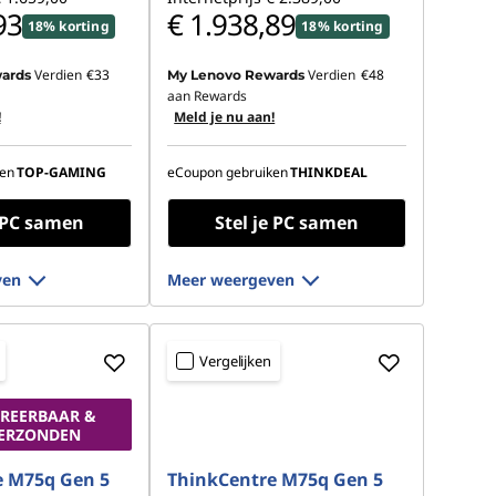
93
€ 1.938,89
18% korting
18% korting
Verdien
€33
Verdien
€48
ards
My Lenovo Rewards
aan Rewards
!
Meld je nu aan!
en
TOP-GAMING
eCoupon gebruiken
THINKDEAL
e PC samen
Stel je PC samen
ven
Meer weergeven
Vergelijken
REERBAAR &
VERZONDEN
e M75q Gen 5
ThinkCentre M75q Gen 5