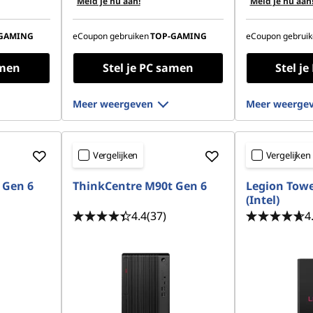
Meld je nu aan!
Meld je nu aan
GAMING
eCoupon gebruiken
TOP-GAMING
eCoupon gebruik
amen
Stel je PC samen
Stel j
Meer weergeven
Meer weerge
Vergelijken
Vergelijken
 Gen 6
ThinkCentre M90t Gen 6
Legion Towe
(Intel)
4.4
(37)
4