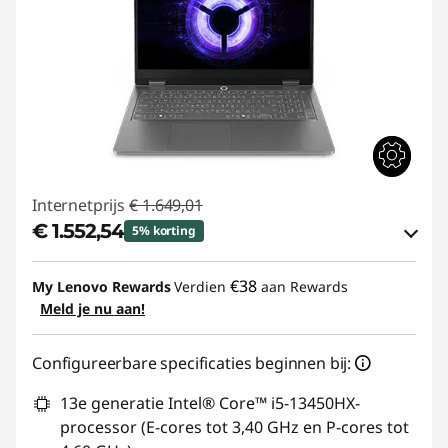
Internetprijs
€ 1.649,01
€ 1.552,54
5% korting
eCoupon-besparingen :
-€ 96,47
€38
My Lenovo Rewards
Verdien
aan Rewards
Meld je nu aan!
eCoupon gebruiken :
GAMING-DEAL
Configureerbare specificaties beginnen bij:
13e generatie Intel® Core™ i5-13450HX-
processor (E-cores tot 3,40 GHz en P-cores tot