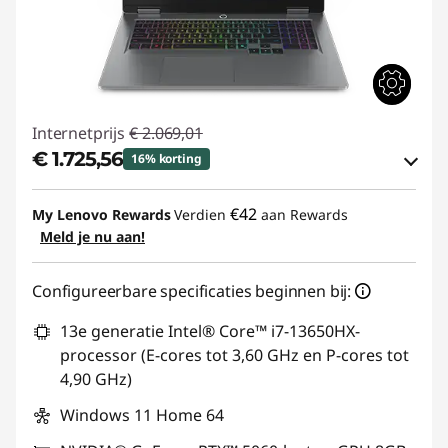
Internetprijs
€ 2.069,01
€ 1.725,56
16% korting
eCoupon-besparingen :
-€ 343,45
€42
My Lenovo Rewards
Verdien
aan Rewards
Meld je nu aan!
eCoupon gebruiken :
GAMING-DEAL
Configureerbare specificaties beginnen bij:
13e generatie Intel® Core™ i7-13650HX-
processor (E-cores tot 3,60 GHz en P-cores tot
4,90 GHz)
Windows 11 Home 64