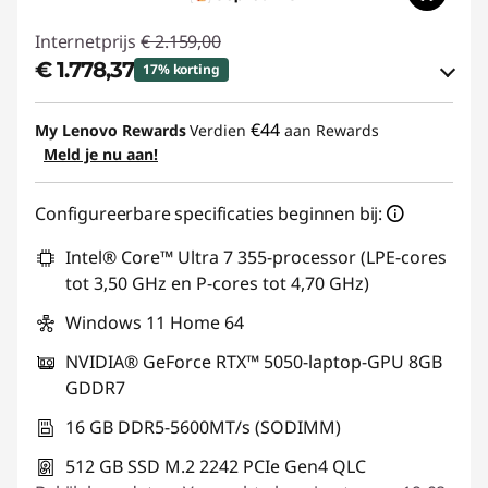
Internetprijs
€ 2.159,00
€ 1.778,37
17% korting
eCoupon-besparingen :
-€ 380,63
€44
My Lenovo Rewards
Verdien
aan Rewards
Meld je nu aan!
eCoupon gebruiken :
GAMING-DEAL
Configureerbare specificaties beginnen bij:
Intel® Core™ Ultra 7 355-processor (LPE-cores
tot 3,50 GHz en P-cores tot 4,70 GHz)
Windows 11 Home 64
NVIDIA® GeForce RTX™ 5050-laptop-GPU 8GB
GDDR7
16 GB DDR5-5600MT/s (SODIMM)
512 GB SSD M.2 2242 PCIe Gen4 QLC