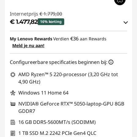
Internetprijs
€ 1.779,00
€ 1.477,82
16% korting
eCoupon-besparingen :
-€ 301,18
€36
My Lenovo Rewards
Verdien
aan Rewards
Meld je nu aan!
eCoupon gebruiken :
GAMING-DEAL
Configureerbare specificaties beginnen bij:
AMD Ryzen™ 5 220-processor (3,20 GHz tot
4,90 GHz)
Windows 11 Home 64
NVIDIA® GeForce RTX™ 5050-laptop-GPU 8GB
GDDR7
16 GB DDR5-5600MT/s (SODIMM)
1 TB SSD M.2 2242 PCIe Gen4 QLC