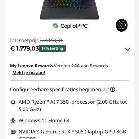
Internetprijs
€ 2.159,01
€ 1.779,03
17% korting
eCoupon-besparingen :
-€ 379,98
€44
My Lenovo Rewards
Verdien
aan Rewards
Meld je nu aan!
eCoupon gebruiken :
GAMING-DEAL
Configureerbare specificaties beginnen bij:
AMD Ryzen™ AI 7 350 -processor (2,00 GHz tot
5,00 GHz)
Windows 11 Home 64
NVIDIA® GeForce RTX™ 5050-laptop-GPU 8GB