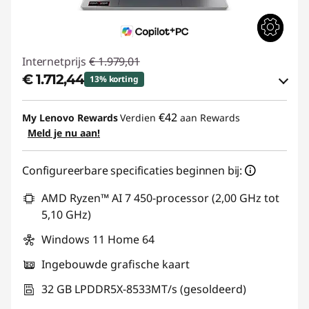
Internetprijs
€ 1.979,01
€ 1.712,44
13% korting
eCoupon-besparingen :
-€ 266,57
€42
My Lenovo Rewards
Verdien
aan Rewards
Meld je nu aan!
eCoupon gebruiken :
IDEA-DEAL
Configureerbare specificaties beginnen bij:
AMD Ryzen™ AI 7 450-processor (2,00 GHz tot
5,10 GHz)
Windows 11 Home 64
Ingebouwde grafische kaart
32 GB LPDDR5X-8533MT/s (gesoldeerd)