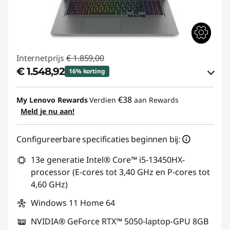
Internetprijs
€ 1.859,00
€ 1.548,92
16% korting
eCoupon-besparingen :
-€ 310,08
€38
My Lenovo Rewards
Verdien
aan Rewards
Meld je nu aan!
eCoupon gebruiken :
GAMING-DEAL
Configureerbare specificaties beginnen bij:
13e generatie Intel® Core™ i5-13450HX-
processor (E-cores tot 3,40 GHz en P-cores tot
4,60 GHz)
Windows 11 Home 64
NVIDIA® GeForce RTX™ 5050-laptop-GPU 8GB