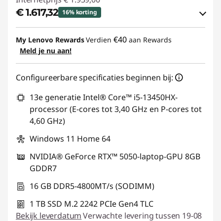
€ 1.617,32
16% korting
eCoupon-besparingen :
-€ 321,68
€40
My Lenovo Rewards
Verdien
aan Rewards
Meld je nu aan!
eCoupon gebruiken :
GAMING-DEAL
Configureerbare specificaties beginnen bij:
13e generatie Intel® Core™ i5-13450HX-
processor (E-cores tot 3,40 GHz en P-cores tot
4,60 GHz)
Windows 11 Home 64
NVIDIA® GeForce RTX™ 5050-laptop-GPU 8GB
GDDR7
16 GB DDR5-4800MT/s (SODIMM)
1 TB SSD M.2 2242 PCIe Gen4 TLC
Bekijk leverdatum
Verwachte levering tussen 19-08