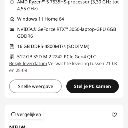
AMD Ryzen™ 5 7535HS-processor (3,30 GHz tot
g
4,55 GHz)
Windows 11 Home 64
NVIDIA® GeForce RTX™ 3050-laptop-GPU 6GB
GDDR6
16 GB DDR5-4800MT/s (SODIMM)
512 GB SSD M.2 2242 PCIe Gen4 QLC
Bekijk leverdatum
Verwachte levering tussen 21-08
en 25-08
Snelle weergave
Stel je PC samen
Vergelijken
NIEUW