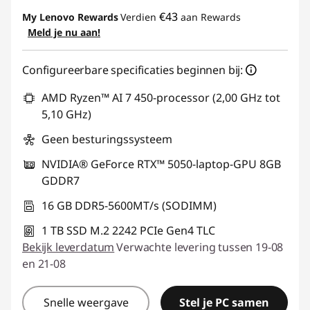
eCoupon-besparingen :
-€ 305,18
€43
My Lenovo Rewards
Verdien
aan Rewards
Meld je nu aan!
eCoupon gebruiken :
GAMING-DEAL
Configureerbare specificaties beginnen bij:
AMD Ryzen™ AI 7 450-processor (2,00 GHz tot
5,10 GHz)
Geen besturingssysteem
NVIDIA® GeForce RTX™ 5050-laptop-GPU 8GB
GDDR7
16 GB DDR5-5600MT/s (SODIMM)
1 TB SSD M.2 2242 PCIe Gen4 TLC
Bekijk leverdatum
Verwachte levering tussen 19-08
en 21-08
Snelle weergave
Stel je PC samen