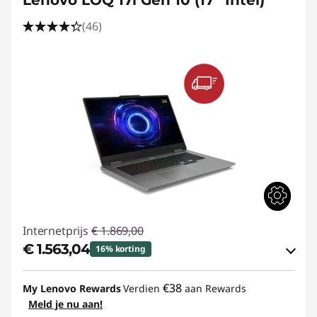
Lenovo LOQ 17i Gen 10 (17” Intel)
(46)
Internetprijs
€ 1.869,00
€ 1.563,04
16% korting
eCoupon-besparingen :
-€ 305,96
€38
My Lenovo Rewards
Verdien
aan Rewards
Meld je nu aan!
eCoupon gebruiken :
GAMING-DEAL