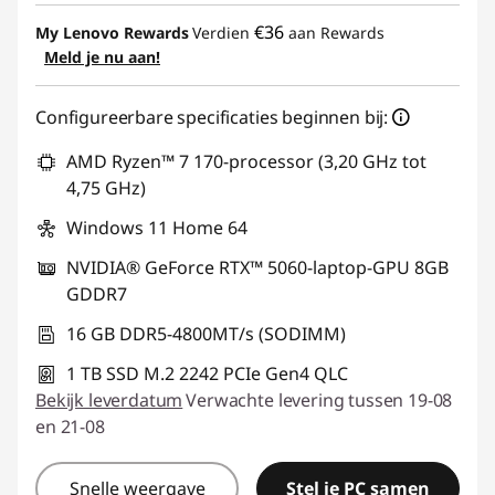
eCoupon-besparingen :
-€ 414,51
€36
My Lenovo Rewards
Verdien
aan Rewards
Meld je nu aan!
eCoupon gebruiken :
GAMING-DEAL
Configureerbare specificaties beginnen bij:
AMD Ryzen™ 7 170-processor (3,20 GHz tot
4,75 GHz)
Windows 11 Home 64
NVIDIA® GeForce RTX™ 5060-laptop-GPU 8GB
GDDR7
16 GB DDR5-4800MT/s (SODIMM)
1 TB SSD M.2 2242 PCIe Gen4 QLC
Bekijk leverdatum
Verwachte levering tussen 19-08
en 21-08
Snelle weergave
Stel je PC samen