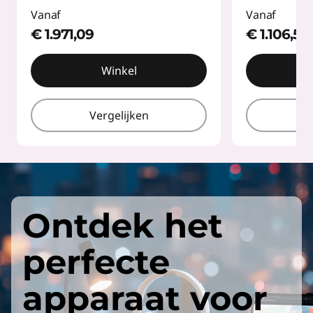
Vanaf
Vanaf
€ 1.971,09
€ 1.106,52
Winkel
Vergelijken
V
Ontdek het
perfecte
apparaat voor