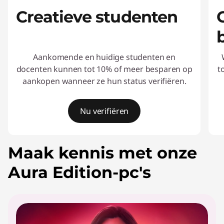
Creatieve studenten
Aankomende en huidige studenten en
docenten kunnen tot 10% of meer besparen op
t
aankopen wanneer ze hun status verifiëren.
Nu verifiëren
I
Maak kennis met onze
t
e
Aura Edition-pc's
m
1
o
f
2