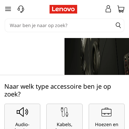
C
Ga naar de hoofdinhoud
o
m
p
ing accessoire
a
t
i
Naar welk type accessoire ben je op
b
zoek?
i
l
Audio-
Kabels,
Hoezen en