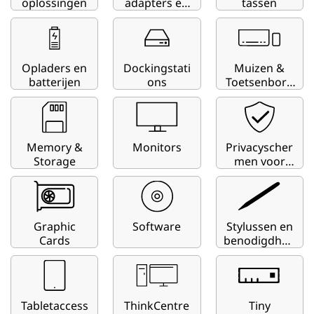
i
oplossingen
adapters en
tassen
hubs
t
y
Opladers en
Dockingstati
Muizen &
batterijen
ons
Toetsenbord
F
en
i
n
Memory &
Monitors
Privacyscher
Storage
men voor
laptop en
d
beeldscherm
e
Graphic
Software
Stylussen en
r
Cards
benodigdhed
en
Tabletaccess
ThinkCentre
Tiny