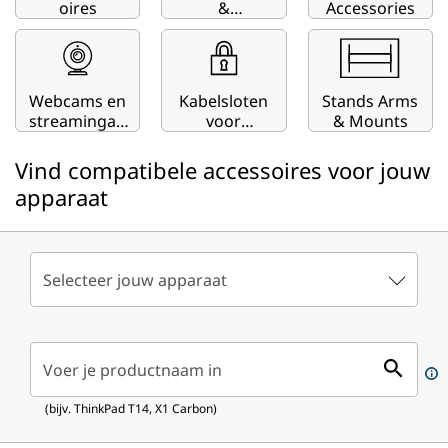
oires
&
Accessories
ThinkStation
Webcams en
Kabelsloten
Stands Arms
streamingap
voor
& Mounts
paraten
computers
en laptops
Vind compatibele accessoires voor jouw
apparaat
Selecteer jouw apparaat
Voer je productnaam in
(bijv. ThinkPad T14, X1 Carbon)