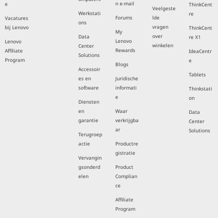
n e-mail
e
ThinkCent
Veelgeste
Werkstati
re
Forums
lde
Vacatures
ons
vragen
bij Lenovo
ThinkCent
My
over
Data
re X1
Lenovo
Lenovo
winkelen
Center
Rewards
Affiliate
IdeaCentr
Solutions
Program
e
Blogs
Accessoir
Tablets
es en
Juridische
software
informati
Thinkstati
e
on
Diensten
en
Waar
Data
garantie
verkrijgba
Center
ar
Solutions
Terugroep
actie
Productre
gistratie
Vervangin
gsonderd
Product
elen
Complian
ce
Affiliate
Program