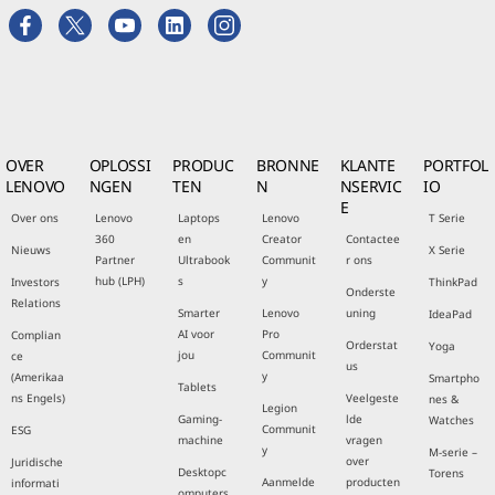
OVER
OPLOSSI
PRODUC
BRONNE
KLANTE
PORTFOL
LENOVO
NGEN
TEN
N
NSERVIC
IO
E
Over ons
Lenovo
Laptops
Lenovo
T Serie
360
en
Creator
Contactee
Nieuws
X Serie
Partner
Ultrabook
Communit
r ons
hub (LPH)
s
y
Investors
ThinkPad
Onderste
Relations
Smarter
Lenovo
uning
IdeaPad
AI voor
Pro
Complian
Orderstat
Yoga
jou
Communit
ce
us
y
(Amerikaa
Smartpho
Tablets
ns Engels)
Veelgeste
nes &
Legion
Gaming-
lde
Watches
Communit
ESG
machine
vragen
y
M-serie –
over
Juridische
Desktopc
Torens
Aanmelde
producten
informati
omputers