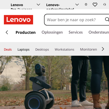
Lenovo
Lenovo-
Pro
Business
onderwijswinkel
Store
G
a
Producten
Oplossingen
Services
Ondersteun
n
a
a
Monitoren
Deals
Laptops
Desktops
Workstations
r
d
e
h
o
o
f
d
i
n
h