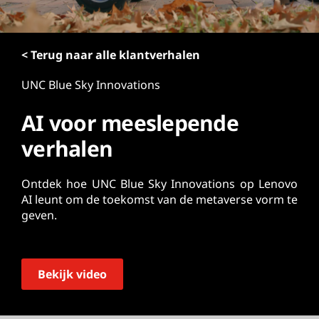
o
u
d
< Terug naar alle klantverhalen
UNC Blue Sky Innovations
AI voor meeslepende
verhalen
Ontdek hoe UNC Blue Sky Innovations op Lenovo
AI leunt om de toekomst van de metaverse vorm te
geven.
Bekijk video