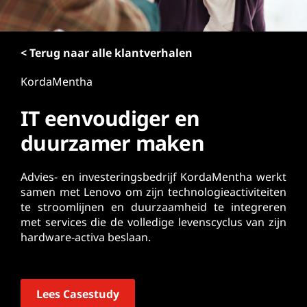
o
u
d
< Terug naar alle klantverhalen
KordaMentha
IT eenvoudiger en
duurzamer maken
Advies- en investeringsbedrijf KordaMentha werkt
samen met Lenovo om zijn technologieactiviteiten
te stroomlijnen en duurzaamheid te integreren
met services die de volledige levenscyclus van zijn
hardware-activa beslaan.
Lees Casestudy