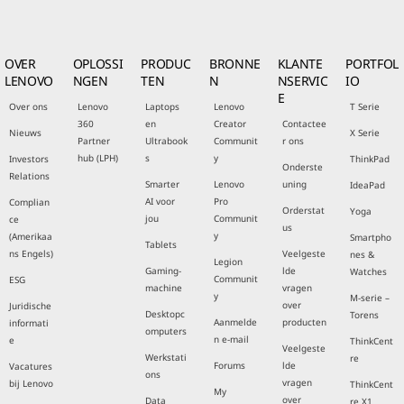
OVER
OPLOSSI
PRODUC
BRONNE
KLANTE
PORTFOL
LENOVO
NGEN
TEN
N
NSERVIC
IO
E
Over ons
Lenovo
Laptops
Lenovo
T Serie
360
en
Creator
Contactee
Nieuws
X Serie
Partner
Ultrabook
Communit
r ons
hub (LPH)
s
y
Investors
ThinkPad
Onderste
Relations
Smarter
Lenovo
uning
IdeaPad
AI voor
Pro
Complian
Orderstat
Yoga
jou
Communit
ce
us
y
(Amerikaa
Smartpho
Tablets
ns Engels)
Veelgeste
nes &
Legion
Gaming-
lde
Watches
Communit
ESG
machine
vragen
y
M-serie –
over
Juridische
Desktopc
Torens
Aanmelde
producten
informati
omputers
n e-mail
e
ThinkCent
Veelgeste
Werkstati
re
Forums
lde
Vacatures
ons
vragen
bij Lenovo
ThinkCent
My
over
Data
re X1