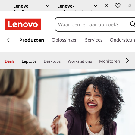
Lenovo
Lenovo-
Pro
Business
onderwijswinkel
Store
G
a
Producten
Oplossingen
Services
Ondersteun
n
a
a
Monitoren
Deals
Laptops
Desktops
Workstations
r
d
e
h
o
o
f
d
i
n
h