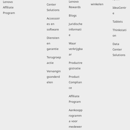
Lenovo
Lenovo
winkelen
Center
Rewards
Affiliate
IdeaCentr
Solutions
Program
e
Blogs
Accessoir
Tablets
es en
Juridische
software
informati
Thinkstati
e
on
Diensten
en
Waar
Data
garantie
verkrijgba
Center
ar
Solutions
Terugroep
actie
Productre
gistratie
Vervangin
gsonderd
Product
elen
Complian
ce
Affiliate
Program
Aankoopp
rogramm
a voor
medewer