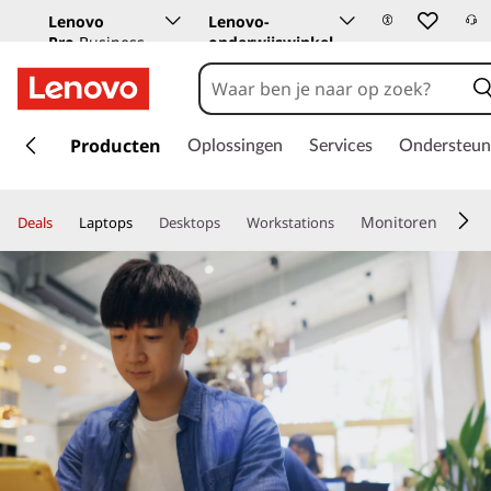
Lenovo
Lenovo-
Pro
Business
onderwijswinkel
Store
G
a
Producten
Oplossingen
Services
Ondersteun
n
a
a
Monitoren
Deals
Laptops
Desktops
Workstations
r
d
e
h
o
o
f
d
i
n
h