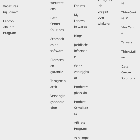
Werkstati
re
Forums
lde
Vacatures
ons
vragen
bij Lenovo
ThinkCent
My
over
Data
re X1
Lenovo
Lenovo
winkelen
Center
Rewards
Affiliate
IdeaCentr
Solutions
Program
e
Blogs
Accessoir
Tablets
es en
Juridische
software
informati
Thinkstati
e
on
Diensten
en
Waar
Data
garantie
verkrijgba
Center
ar
Solutions
Terugroep
actie
Productre
gistratie
Vervangin
gsonderd
Product
elen
Complian
ce
Affiliate
Program
Aankoopp