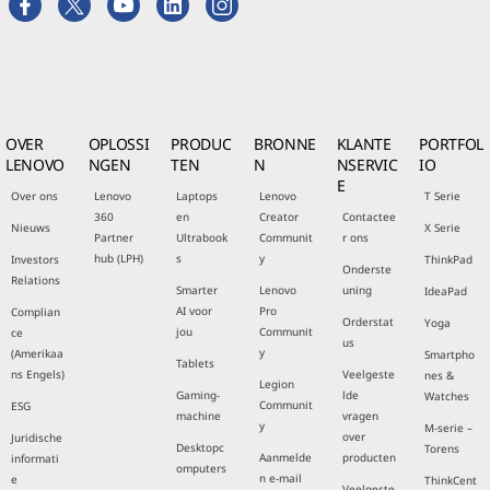
OVER
OPLOSSI
PRODUC
BRONNE
KLANTE
PORTFOL
LENOVO
NGEN
TEN
N
NSERVIC
IO
E
Over ons
Lenovo
Laptops
Lenovo
T Serie
360
en
Creator
Contactee
Nieuws
X Serie
Partner
Ultrabook
Communit
r ons
hub (LPH)
s
y
Investors
ThinkPad
Onderste
Relations
Smarter
Lenovo
uning
IdeaPad
AI voor
Pro
Complian
Orderstat
Yoga
jou
Communit
ce
us
y
(Amerikaa
Smartpho
Tablets
ns Engels)
Veelgeste
nes &
Legion
Gaming-
lde
Watches
Communit
ESG
machine
vragen
y
M-serie –
over
Juridische
Desktopc
Torens
Aanmelde
producten
informati
omputers
n e-mail
e
ThinkCent
Veelgeste