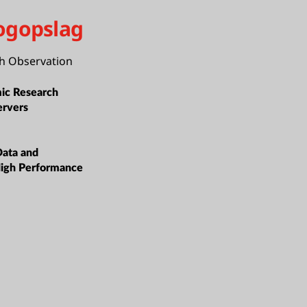
ogopslag
h Observation
ic Research
ervers
Data and
High Performance