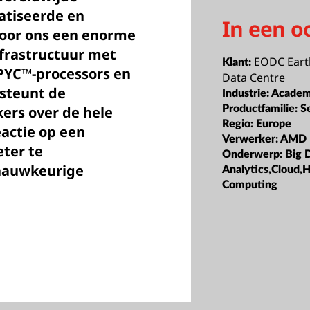
atiseerde en
In een o
 voor ons een enorme
nfrastructuur met
EODC Eart
Klant:
PYC™-processors en
Data Centre
steunt de
Industrie:
Academ
kers over de hele
Productfamilie:
S
Regio:
Europe
eactie op een
Verwerker:
AMD
ter te
Onderwerp:
Big 
 nauwkeurige
Analytics,Cloud,
Computing