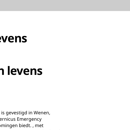
evens
n levens
is gevestigd in Wenen,
opernicus Emergency
mingen biedt. , met