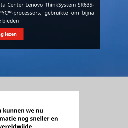
ta Center Lenovo ThinkSystem SR635-
YC™-processors, gebruikte om bijna
e bieden
g lezen
n kunnen we nu
matie nog sneller en
wereldwijde