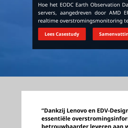
o
Hoe het EODC Earth Observation Da
u
servers, aangedreven door AMD EP
d
realtime overstromingsmonitoring t
Lees Casestudy
Samenvattin
“Dankzij Lenovo en EDV-Desig
essentiële overstromingsinfor
betrouwbaarder leveren aan 