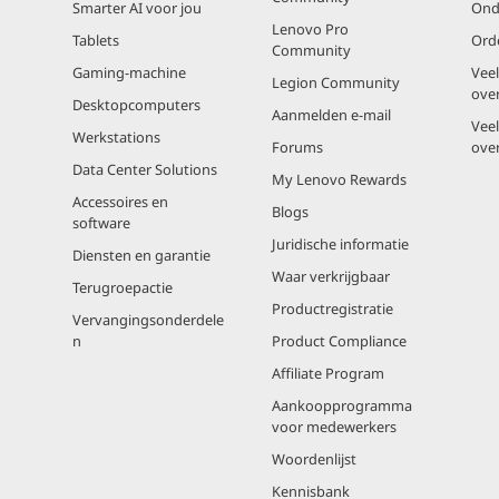
Smarter AI voor jou
Ond
Lenovo Pro
Tablets
Ord
Community
Gaming-machine
Vee
Legion Community
ove
Desktopcomputers
Aanmelden e-mail
Vee
Werkstations
Forums
ove
Data Center Solutions
My Lenovo Rewards
Accessoires en
Blogs
software
Juridische informatie
Diensten en garantie
Waar verkrijgbaar
Terugroepactie
Productregistratie
Vervangingsonderdele
n
Product Compliance
Affiliate Program
Aankoopprogramma
voor medewerkers
Woordenlijst
Kennisbank