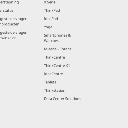
ersteuning
X Serie
erstatus
ThinkPad
lgestelde vragen
IdeaPad
r producten
Yoga
lgestelde vragen
Smartphones &
r winkelen
Watches
M-serie – Torens
ThinkCentre
ThinkCentre X1
IdeaCentre
Tablets
Thinkstation
Data Center Solutions