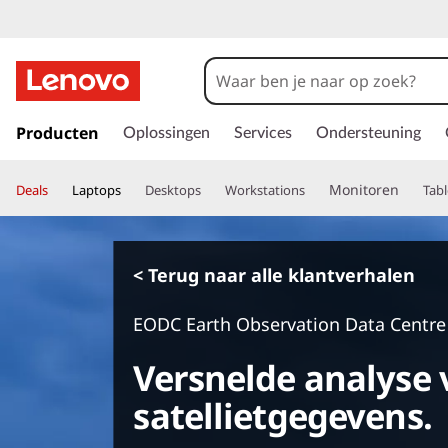
G
a
Producten
Oplossingen
Services
Ondersteuning
n
a
Monitoren
Deals
Laptops
Desktops
Workstations
Tabl
a
r
d
e
< Terug naar alle klantverhalen
h
o
EODC Earth Observation Data Centre
o
f
Versnelde analyse 
d
i
satellietgegevens.
n
h