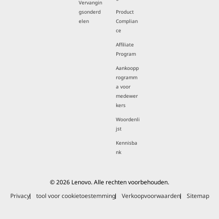
Vervangin
gsonderd
Product
elen
Complian
ce
Affiliate
Program
Aankoopp
rogramm
a voor
medewer
kers
Woordenli
jst
Kennisba
nk
© 2026 Lenovo. Alle rechten voorbehouden.
Privacy
tool voor cookietoestemming
Verkoopvoorwaarden
Sitemap