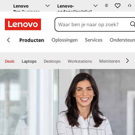
Lenovo
Lenovo-
Pro
Business
onderwijswinkel
Store
G
a
Producten
Oplossingen
Services
Ondersteun
n
a
a
Monitoren
Deals
Laptops
Desktops
Workstations
r
d
e
h
o
o
f
d
i
n
h