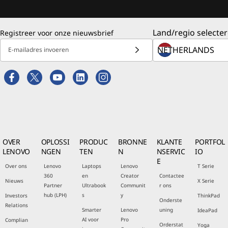
Land/regio selecter
Registreer voor onze nieuwsbrief
E-mailadres invoeren
OVER
OPLOSSI
PRODUC
BRONNE
KLANTE
PORTFOL
LENOVO
NGEN
TEN
N
NSERVIC
IO
E
Over ons
Lenovo
Laptops
Lenovo
T Serie
360
en
Creator
Contactee
Nieuws
X Serie
Partner
Ultrabook
Communit
r ons
hub (LPH)
s
y
Investors
ThinkPad
Onderste
Relations
Smarter
Lenovo
uning
IdeaPad
AI voor
Pro
Complian
Orderstat
Yoga