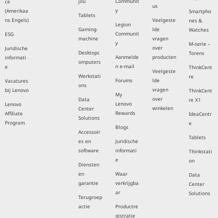
jou
Communit
ce
us
y
(Amerikaa
Smartpho
Tablets
ns Engels)
Veelgeste
nes &
Legion
Gaming-
lde
Watches
Communit
ESG
machine
vragen
y
M-serie –
over
Juridische
Desktopc
Torens
Aanmelde
producten
informati
omputers
n e-mail
e
ThinkCent
Veelgeste
Werkstati
re
Forums
lde
Vacatures
ons
vragen
bij Lenovo
ThinkCent
My
over
Data
re X1
Lenovo
Lenovo
winkelen
Center
Rewards
Affiliate
IdeaCentr
Solutions
Program
e
Blogs
Accessoir
Tablets
es en
Juridische
software
informati
Thinkstati
e
on
Diensten
en
Waar
Data
garantie
verkrijgba
Center
ar
Solutions
Terugroep
actie
Productre
gistratie