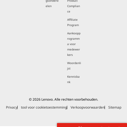
gsonderd
Product
elen
Complian
ce
Affiliate
Program
Aankoopp
rogramm
a voor
medewer
kers
Woordenli
jst
Kennisba
nk
© 2026 Lenovo. Alle rechten voorbehouden.
Privacy
tool voor cookietoestemming
Verkoopvoorwaarden
Sitemap