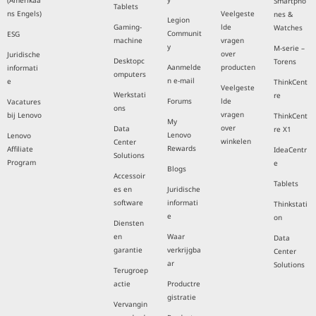
(Amerikaa
Smartpho
Tablets
ns Engels)
Veelgeste
nes &
Legion
Gaming-
lde
Watches
Communit
ESG
machine
vragen
y
M-serie –
over
Juridische
Desktopc
Torens
Aanmelde
producten
informati
omputers
n e-mail
e
ThinkCent
Veelgeste
Werkstati
re
Forums
lde
Vacatures
ons
vragen
bij Lenovo
ThinkCent
My
over
Data
re X1
Lenovo
Lenovo
winkelen
Center
Rewards
Affiliate
IdeaCentr
Solutions
Program
e
Blogs
Accessoir
Tablets
es en
Juridische
software
informati
Thinkstati
e
on
Diensten
en
Waar
Data
garantie
verkrijgba
Center
ar
Solutions
Terugroep
actie
Productre
gistratie
Vervangin