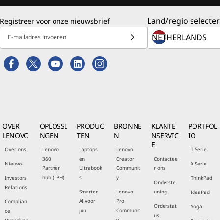
Land/regio selecter
Registreer voor onze nieuwsbrief
E-mailadres invoeren
OVER
OPLOSSI
PRODUC
BRONNE
KLANTE
PORTFOL
LENOVO
NGEN
TEN
N
NSERVIC
IO
E
Over ons
Lenovo
Laptops
Lenovo
T Serie
360
en
Creator
Contactee
Nieuws
X Serie
Partner
Ultrabook
Communit
r ons
hub (LPH)
s
y
Investors
ThinkPad
Onderste
Relations
Smarter
Lenovo
uning
IdeaPad
AI voor
Pro
Complian
Orderstat
Yoga
jou
Communit
ce
us
y