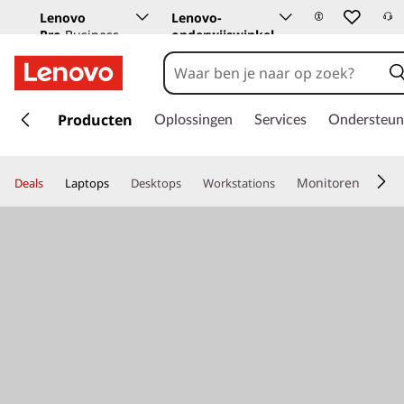
Lenovo
Lenovo-
Pro
Business
onderwijswinkel
Store
G
a
Producten
Oplossingen
Services
Ondersteun
n
a
a
Monitoren
Deals
Laptops
Desktops
Workstations
r
d
e
h
o
o
f
d
i
n
h